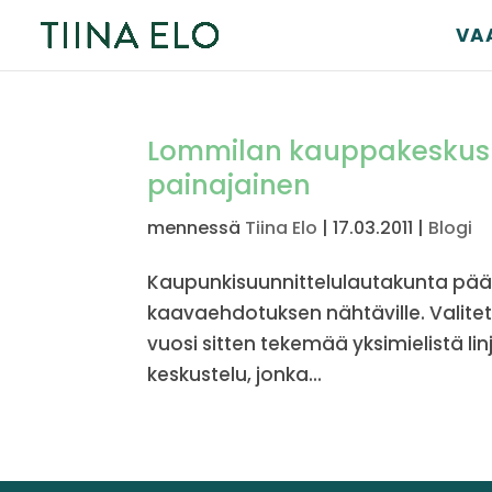
VA
Lommilan kauppakeskus 
painajainen
mennessä
Tiina Elo
|
17.03.2011
|
Blogi
Kaupunkisuunnittelulautakunta pää
kaavaehdotuksen nähtäville. Valite
vuosi sitten tekemää yksimielistä linj
keskustelu, jonka...