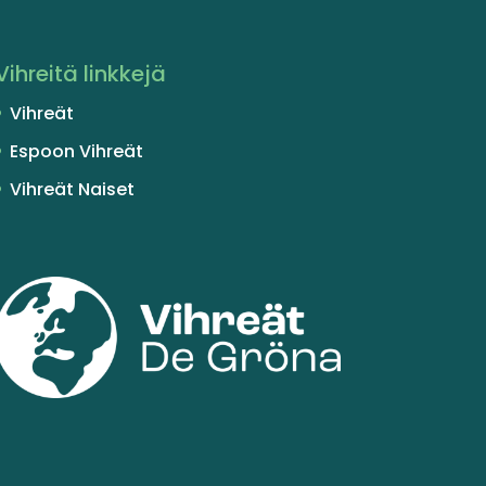
Vihreitä linkkejä
Vihreät
Espoon Vihreät
Vihreät Naiset