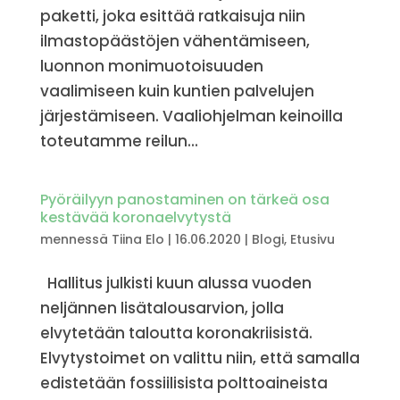
paketti, joka esittää ratkaisuja niin
ilmastopäästöjen vähentämiseen,
luonnon monimuotoisuuden
vaalimiseen kuin kuntien palvelujen
järjestämiseen. Vaaliohjelman keinoilla
toteutamme reilun...
Pyöräilyyn panostaminen on tärkeä osa
kestävää koronaelvytystä
mennessä
Tiina Elo
|
16.06.2020
|
Blogi
,
Etusivu
Hallitus julkisti kuun alussa vuoden
neljännen lisätalousarvion, jolla
elvytetään taloutta koronakriisistä.
Elvytystoimet on valittu niin, että samalla
edistetään fossiilisista polttoaineista