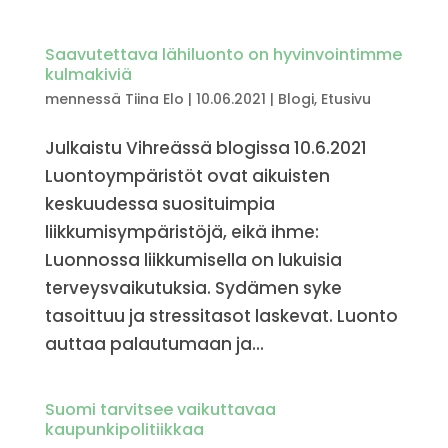
Saavutet­tava lähiluonto on hyvinvoin­timme
kulmakiviä
mennessä
Tiina Elo
|
10.06.2021
|
Blogi
,
Etusivu
Julkaistu Vihreässä blogissa 10.6.2021
Luontoympäristöt ovat aikuisten
keskuudessa suosituimpia
liikkumisympäristöjä, eikä ihme:
Luonnossa liikkumisella on lukuisia
terveysvaikutuksia. Sydämen syke
tasoittuu ja stressitasot laskevat. Luonto
auttaa palautumaan ja...
Suomi tarvitsee vaikuttavaa
kaupunkipolitiikkaa