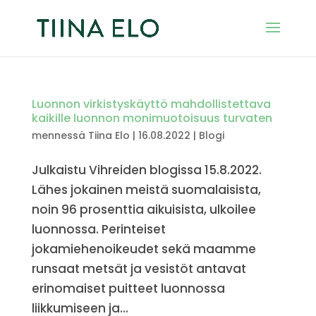
Luonnon virkistys­käyttö mahdollis­tet­tava
kaikille luonnon monimuo­toi­suus turvaten
mennessä
Tiina Elo
|
16.08.2022
|
Blogi
Julkaistu Vihreiden blogissa 15.8.2022.
Lähes jokainen meistä suomalaisista,
noin 96 prosenttia aikuisista, ulkoilee
luonnossa. Perinteiset
jokamiehenoikeudet sekä maamme
runsaat metsät ja vesistöt antavat
erinomaiset puitteet luonnossa
liikkumiseen ja...