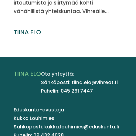
irtautumista ja siirtymää kohti
vähähiilistä yhteiskuntaa. Vihreälle...
TIINA ELO
TIINA ELO
Ota yhteyttä:
Sähköposti: tiina.elo@vihreat.fi
Puhelin: 045 261 7447
Eduskunta-avustaja
Kukka Louhimies
Sähköposti: kukka.louhimies@eduskunta.fi
Puhelin: 09 432 4028