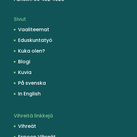
Sivut
Vaaliteemat
Eduskuntatyö
Kuka olen?
Blogi
Kuvia
På svenska
In English
Vihreitä linkkejä
Vihreät
Espoon Vihreät