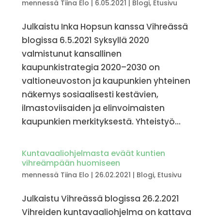
mennessä
Tiina Elo
|
6.05.2021
|
Blogi
,
Etusivu
Julkaistu Inka Hopsun kanssa Vihreässä
blogissa 6.5.2021 Syksyllä 2020
valmistunut kansallinen
kaupunkistrategia 2020–2030 on
valtioneuvoston ja kaupunkien yhteinen
näkemys sosiaalisesti kestävien,
ilmastoviisaiden ja elinvoimaisten
kaupunkien merkityksestä. Yhteistyö...
Kuntavaa­lioh­jel­masta eväät kuntien
vihreäm­pään huomiseen
mennessä
Tiina Elo
|
26.02.2021
|
Blogi
,
Etusivu
Julkaistu Vihreässä blogissa 26.2.2021
Vihreiden kuntavaaliohjelma on kattava