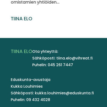
omistamien yhtiöiden...
TIINA ELO
TIINA ELO
Ota yhteyttä:
Sähköposti: tiina.elo@vihreat.fi
Puhelin: 045 261 7447
Eduskunta-avustaja
Kukka Louhimies
Sähköposti: kukka.louhimies@eduskunta.fi
Puhelin: 09 432 4028