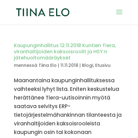
Kaupunginhallitus 12.11.2018 Kuntien Tiera,
viranhaltijoiden kaksoisroolit ja HSY:n
jätehuoltomääräykset
mennessä
Tiina Elo
|
11.11.2018
|
Blogi
,
Etusivu
Maanantaina kaupunginhallituksessa
vaihteeksi lyhyt lista. Eniten keskustelua
herättänee Tiera-uutisoinnin myötä
saatava selvitys ERP-
tietojärjestelmähankinnan tilanteesta ja
viranhaltijoiden kaksoisrooleista
kaupungin osin tai kokonaan