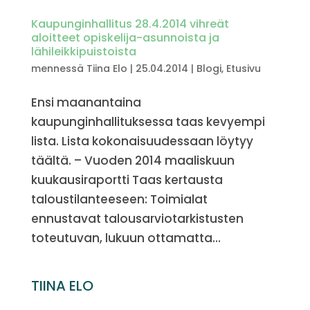
Kaupunginhallitus 28.4.2014 vihreät
aloitteet opiskelija-asunnoista ja
lähileikkipuistoista
mennessä
Tiina Elo
|
25.04.2014
|
Blogi
,
Etusivu
Ensi maanantaina
kaupunginhallituksessa taas kevyempi
lista. Lista kokonaisuudessaan löytyy
täältä. – Vuoden 2014 maaliskuun
kuukausiraportti Taas kertausta
taloustilanteeseen: Toimialat
ennustavat talousarviotarkistusten
toteutuvan, lukuun ottamatta...
TIINA ELO