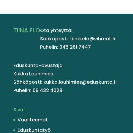
TIINA ELO
Ota yhteyttä:
Sähköposti: tiina.elo@vihreat.fi
Puhelin: 045 261 7447
Eduskunta-avustaja
Kukka Louhimies
Sähköposti: kukka.louhimies@eduskunta.fi
Puhelin: 09 432 4028
Sivut
Vaaliteemat
Eduskuntatyö