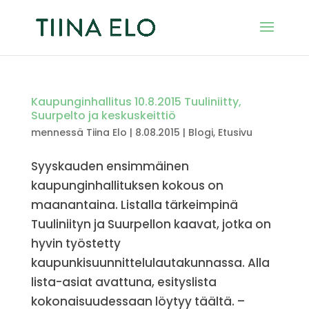
Kaupunginhallitus 10.8.2015 Tuuliniitty,
Suurpelto ja keskuskeittiö
mennessä
Tiina Elo
|
8.08.2015
|
Blogi
,
Etusivu
Syyskauden ensimmäinen
kaupunginhallituksen kokous on
maanantaina. Listalla tärkeimpinä
Tuuliniityn ja Suurpellon kaavat, jotka on
hyvin työstetty
kaupunkisuunnittelulautakunnassa. Alla
lista-asiat avattuna, esityslista
kokonaisuudessaan löytyy täältä. –