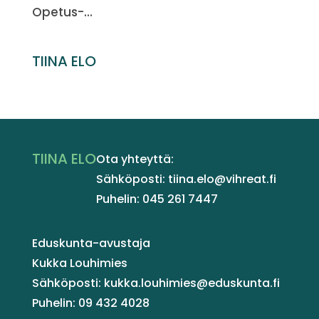
Opetus-...
TIINA ELO
TIINA ELO
Ota yhteyttä:
Sähköposti: tiina.elo@vihreat.fi
Puhelin: 045 261 7447
Eduskunta-avustaja
Kukka Louhimies
Sähköposti: kukka.louhimies@eduskunta.fi
Puhelin: 09 432 4028