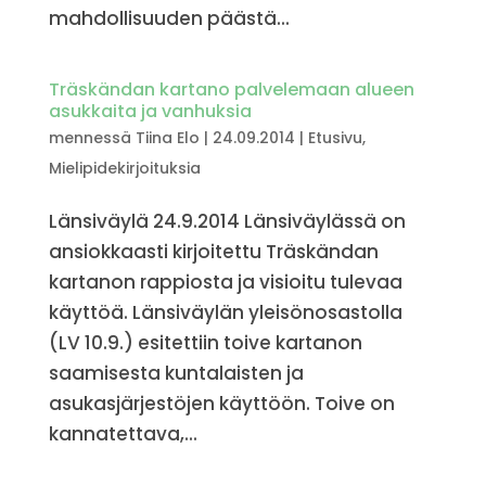
mahdollisuuden päästä...
Träskändan kartano palvelemaan alueen
asukkaita ja vanhuksia
mennessä
Tiina Elo
|
24.09.2014
|
Etusivu
,
Mielipidekirjoituksia
Länsiväylä 24.9.2014 Länsiväylässä on
ansiokkaasti kirjoitettu Träskändan
kartanon rappiosta ja visioitu tulevaa
käyttöä. Länsiväylän yleisönosastolla
(LV 10.9.) esitettiin toive kartanon
saamisesta kuntalaisten ja
asukasjärjestöjen käyttöön. Toive on
kannatettava,...