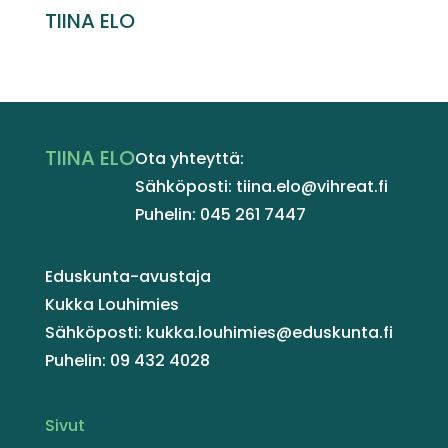
TIINA ELO
TIINA ELO
Ota yhteyttä:
Sähköposti: tiina.elo@vihreat.fi
Puhelin: 045 261 7447
Eduskunta-avustaja
Kukka Louhimies
Sähköposti: kukka.louhimies@eduskunta.fi
Puhelin: 09 432 4028
Sivut