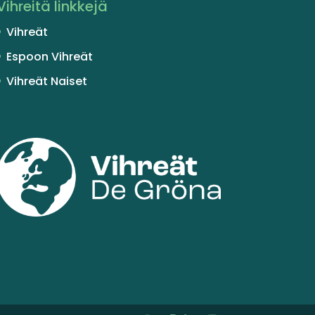
Vihreitä linkkejä
Vihreät
Espoon Vihreät
Vihreät Naiset