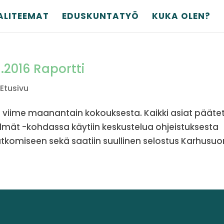
ALITEEMAT
EDUSKUNTATYÖ
KUKA OLEN?
6.2016 Raportti
,
Etusivu
n viime maanantain kokouksesta. Kaikki asiat päätet
elmät -kohdassa käytiin keskustelua ohjeistuksesta
tkomiseen sekä saatiin suullinen selostus Karhusuon