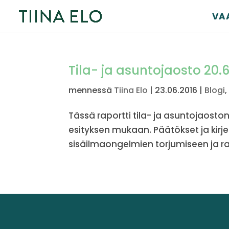
VA
Tila- ja asuntojaosto 20.
mennessä
Tiina Elo
|
23.06.2016
|
Blogi
Tässä raportti tila- ja asuntojaosto
esityksen mukaan. Päätökset ja kirj
sisäilmaongelmien torjumiseen ja ra