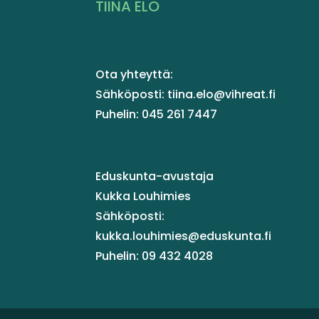
TIINA ELO
Ota yhteyttä:
Sähköposti: tiina.elo@vihreat.fi
Puhelin: 045 261 7447
Eduskunta-avustaja
Kukka Louhimies
Sähköposti:
kukka.louhimies@eduskunta.fi
Puhelin: 09 432 4028