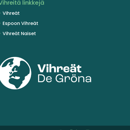
Vihreitä linkkejä
Vihreät
Espoon Vihreät
Vihreät Naiset