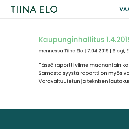
VA
Kaupunginhallitus 1.4.201
mennessä
Tiina Elo
|
7.04.2019
|
Blogi
,
E
Tässä raportti viime maanantain kok
Samasta syystä raportti on myös vars
Varavaltuutetun ja teknisen lautaku