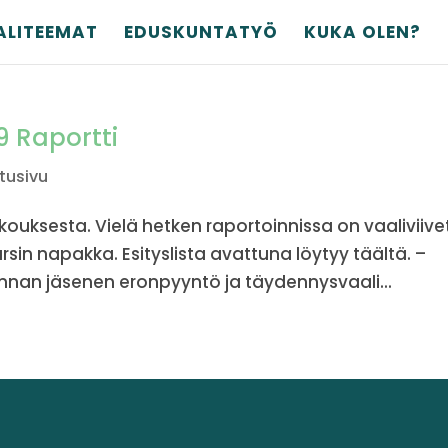
ALITEEMAT
EDUSKUNTATYÖ
KUKA OLEN?
9 Raportti
tusivu
ouksesta. Vielä hetken raportoinnissa on vaaliviive
in napakka. Esityslista avattuna löytyy täältä. –
nnan jäsenen eronpyyntö ja täydennysvaali...