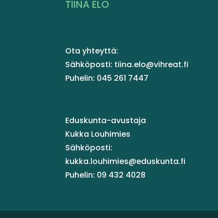
TIINA ELO
Ota yhteyttä:
Sähköposti: tiina.elo@vihreat.fi
Puhelin: 045 261 7447
Eduskunta-avustaja
Kukka Louhimies
Sähköposti:
kukka.louhimies@eduskunta.fi
Puhelin: 09 432 4028