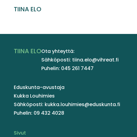
TIINA ELO
TIINA ELO
Ota yhteyttä:
Sähköposti: tiina.elo@vihreat.fi
Puhelin: 045 261 7447
Eduskunta-avustaja
Kukka Louhimies
Sähköposti: kukka.louhimies@eduskunta.fi
Puhelin: 09 432 4028
Sivut