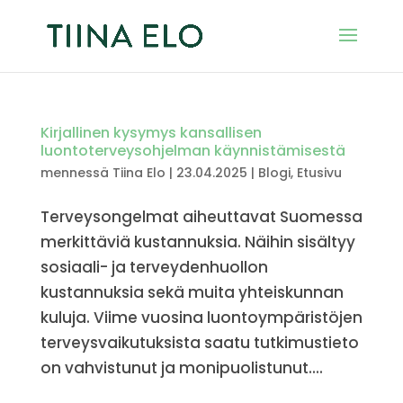
Kirjallinen kysymys kansallisen
luontoterveysohjelman käynnistämisestä
mennessä
Tiina Elo
|
23.04.2025
|
Blogi
,
Etusivu
Terveysongelmat aiheuttavat Suomessa
merkittäviä kustannuksia. Näihin sisältyy
sosiaali- ja terveydenhuollon
kustannuksia sekä muita yhteiskunnan
kuluja. Viime vuosina luontoympäristöjen
terveysvaikutuksista saatu tutkimustieto
on vahvistunut ja monipuolistunut....