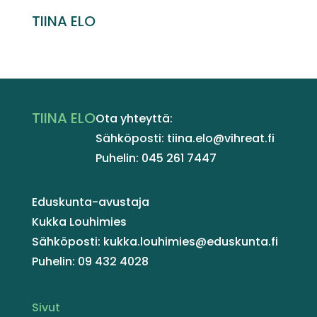
TIINA ELO
TIINA ELO
Ota yhteyttä:
Sähköposti: tiina.elo@vihreat.fi
Puhelin: 045 261 7447
Eduskunta-avustaja
Kukka Louhimies
Sähköposti: kukka.louhimies@eduskunta.fi
Puhelin: 09 432 4028
Sivut