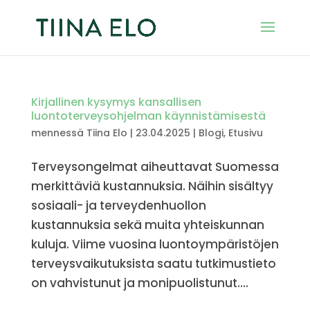
Kirjallinen kysymys kansallisen
luontoterveysohjelman käynnistämisestä
mennessä
Tiina Elo
|
23.04.2025
|
Blogi
,
Etusivu
Terveysongelmat aiheuttavat Suomessa
merkittäviä kustannuksia. Näihin sisältyy
sosiaali- ja terveydenhuollon
kustannuksia sekä muita yhteiskunnan
kuluja. Viime vuosina luontoympäristöjen
terveysvaikutuksista saatu tutkimustieto
on vahvistunut ja monipuolistunut....