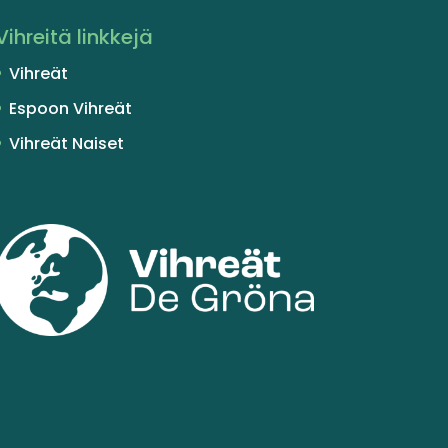
Vihreitä linkkejä
Vihreät
Espoon Vihreät
Vihreät Naiset