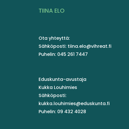
TIINA ELO
Ota yhteyttä:
Sähköposti: tiina.elo@vihreat.fi
Puhelin: 045 261 7447
Eduskunta-avustaja
Kukka Louhimies
Sähköposti:
kukka.louhimies@eduskunta.fi
Puhelin: 09 432 4028