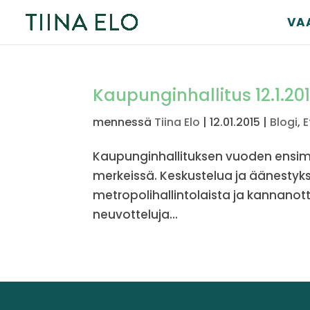
VA
Kaupunginhallitus 12.1.201
mennessä
Tiina Elo
|
12.01.2015
|
Blogi
,
E
Kaupunginhallituksen vuoden ensi
merkeissä. Keskustelua ja äänestyksiä
metropolihallintolaista ja kannanott
neuvotteluja...