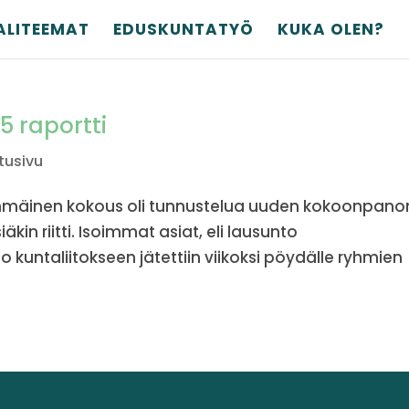
ALITEEMAT
EDUSKUNTATYÖ
KUKA OLEN?
5 raportti
tusivu
mmäinen kokous oli tunnustelua uuden kokoonpano
kin riitti. Isoimmat asiat, eli lausunto
o kuntaliitokseen jätettiin viikoksi pöydälle ryhmien