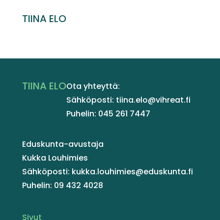
TIINA ELO
TIINA ELO
Ota yhteyttä:
Sähköposti: tiina.elo@vihreat.fi
Puhelin: 045 261 7447
Eduskunta-avustaja
Kukka Louhimies
Sähköposti: kukka.louhimies@eduskunta.fi
Puhelin: 09 432 4028
Sivut