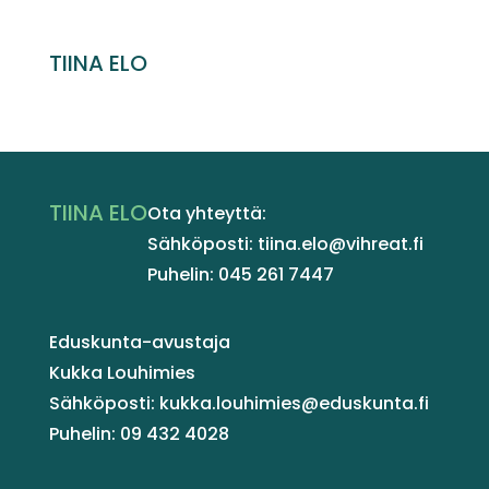
TIINA ELO
TIINA ELO
Ota yhteyttä:
Sähköposti: tiina.elo@vihreat.fi
Puhelin: 045 261 7447
Eduskunta-avustaja
Kukka Louhimies
Sähköposti: kukka.louhimies@eduskunta.fi
Puhelin: 09 432 4028