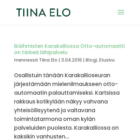
Ikäihmisten Karakalliossa Otto-automaatti
on tärkeä lähipalvelu
mennessä
Tiina Elo
|
3.04.2016
|
Blogi
,
Etusivu
Osallistuin tänään Karakallioseuran
järjestämään mielenilmaukseen otto-
automaatin palauttamiseksi. Kartsissa
rakkaus kotikylään näkyy vahvana
yhteisöllisyytenä ja valtavana
toimintatarmona oman kylän
palveluiden puolesta. Karakalliossa on
kaksikin vanhusten...