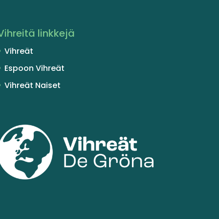
Vihreitä linkkejä
Vihreät
Espoon Vihreät
Vihreät Naiset