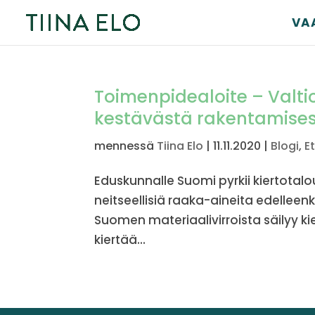
VA
Toimenpi­dea­loite – Valt
kestävästä rakenta­mi­se
mennessä
Tiina Elo
|
11.11.2020
|
Blogi
,
E
Eduskun­nalle Suomi pyrkii kiertota
neitseellisiä raaka-aineita edellee
Suomen materiaalivirroista säilyy ki
kiertää...