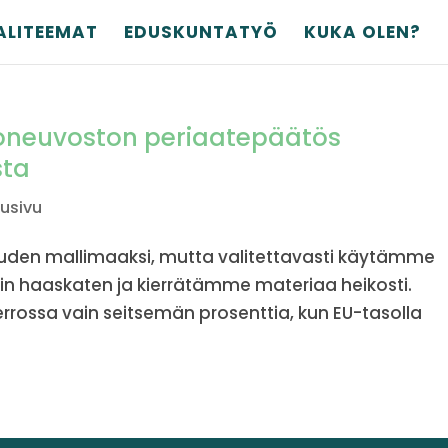
ALITEEMAT
EDUSKUNTATYÖ
KUKA OLEN?
ioneu­voston periaate­päätös
sta
tusivu
louden mallimaaksi, mutta valitettavasti käytämme
nkin haaskaten ja kierrätämme materiaa heikosti.
errossa vain seitsemän prosenttia, kun EU-tasolla