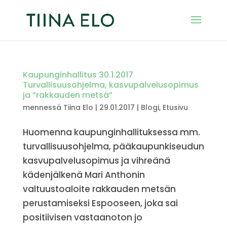
Kaupunginhallitus 30.1.2017
Turvallisuusohjelma, kasvupalvelusopimus
ja ”rakkauden metsä”
mennessä
Tiina Elo
|
29.01.2017
|
Blogi
,
Etusivu
Huomenna kaupunginhallituksessa mm.
turvallisuusohjelma, pääkaupunkiseudun
kasvupalvelusopimus ja vihreänä
kädenjälkenä Mari Anthonin
valtuustoaloite rakkauden metsän
perustamiseksi Espooseen, joka sai
positiivisen vastaanoton jo