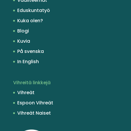
Vaaliteemat
Eduskuntatyö
Kuka olen?
Blogi
Kuvia
På svenska
In English
Vihreitä linkkejä
Vihreät
Espoon Vihreät
Vihreät Naiset