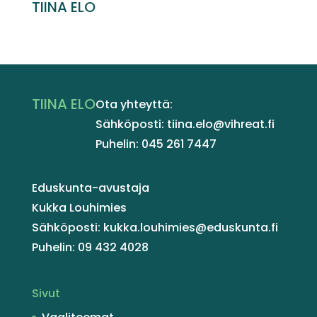
TIINA ELO
TIINA ELO
Ota yhteyttä:
Sähköposti: tiina.elo@vihreat.fi
Puhelin: 045 261 7447
Eduskunta-avustaja
Kukka Louhimies
Sähköposti: kukka.louhimies@eduskunta.fi
Puhelin: 09 432 4028
Sivut