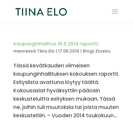
Kaupunginhallitus 16.6.2014 raportti
mennessä
Tiina Elo
|
17.06.2014
|
Blogi
,
Etusivu
Tässä kevätkauden viimeisen
kaupunginhallituksen kokouksen raportti.
Esityslista avattuna löytyy täältä.
Kokousasiat hyväksyttiin pääosin
keskusteluitta esityksen mukaan. Tässä
ne, joihin tuli muutoksia tai joista muuten
keskusteltiin. – Vuoden 2014 toukokuun...