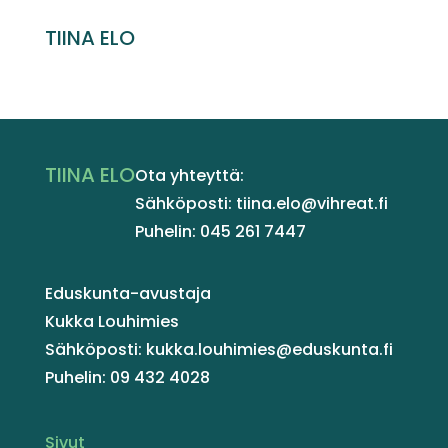
TIINA ELO
TIINA ELO
Ota yhteyttä:
Sähköposti: tiina.elo@vihreat.fi
Puhelin: 045 261 7447
Eduskunta-avustaja
Kukka Louhimies
Sähköposti: kukka.louhimies@eduskunta.fi
Puhelin: 09 432 4028
Sivut