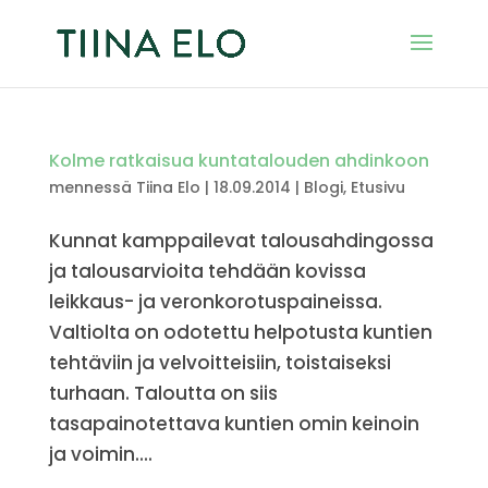
Kolme ratkaisua kuntatalouden ahdinkoon
mennessä
Tiina Elo
|
18.09.2014
|
Blogi
,
Etusivu
Kunnat kamppailevat talousahdingossa
ja talousarvioita tehdään kovissa
leikkaus- ja veronkorotuspaineissa.
Valtiolta on odotettu helpotusta kuntien
tehtäviin ja velvoitteisiin, toistaiseksi
turhaan. Taloutta on siis
tasapainotettava kuntien omin keinoin
ja voimin....