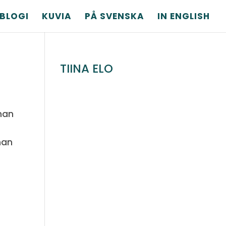
BLOGI
KUVIA
PÅ SVENSKA
IN ENGLISH
TIINA ELO
lman
nnan