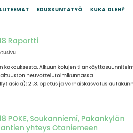
ALITEEMAT
EDUSKUNTATYÖ
KUKA OLEN?
18 Raportti
Etusivu
en kokouksesta. Alkuun kolujen tilankäyttösuunnite
n valtuuston neuvottelutoimikunnassa
tellyt asiaa): 21.3. opetus ja varhaiskasvatuslautaku
018 POKE, Soukanniemi, Pakankylän
olantien yhteys Otaniemeen