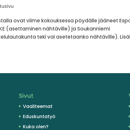
tusivu
stalla ovat viime kokouksessa pöydälle jääneet Es
OKE (asettaminen nähtäville) ja Soukanniemi
lulautakunta teki vai asetetaanko nähtäville). Lisä
Sivut
Vaaliteemat
Eduskuntatyö
Kuka olen?