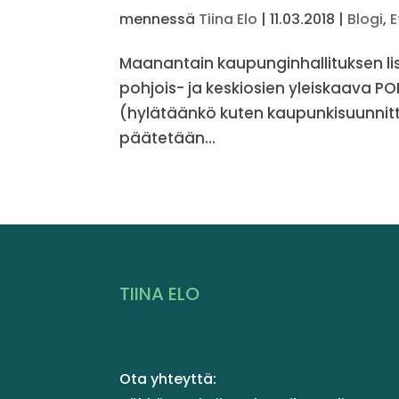
mennessä
Tiina Elo
|
11.03.2018
|
Blogi
,
E
Maanantain kaupunginhallituksen li
pohjois- ja keskiosien yleiskaava P
(hylätäänkö kuten kaupunkisuunnitte
päätetään...
TIINA ELO
Ota yhteyttä: