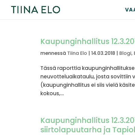
VA
Kaupunginhallitus 12.3.20
mennessä
Tiina Elo
|
14.03.2018
|
Blogi
,
Tässä raporttia kaupunginhallituks
neuvotteluaikataulu, josta sovittii
(kaupunginhallitus ei siis vielä käsi
kokous,...
Kaupunginhallitus 12.3.2
siirtolapuutarha ja Tapi