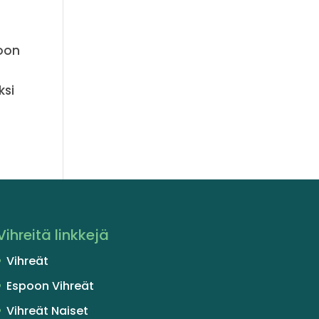
poon
ksi
Vihreitä linkkejä
Vihreät
Espoon Vihreät
Vihreät Naiset