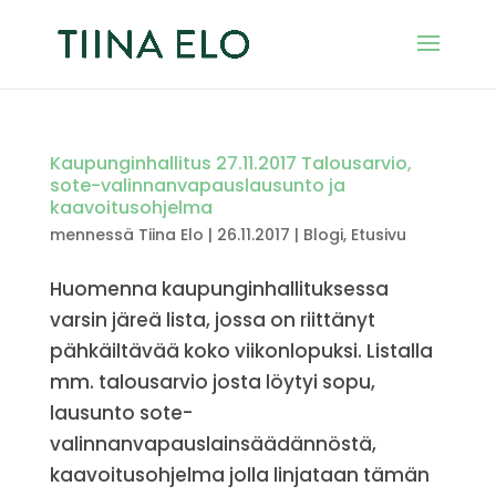
Kaupunginhallitus 27.11.2017 Talousarvio,
sote-valinnanvapauslausunto ja
kaavoitusohjelma
mennessä
Tiina Elo
|
26.11.2017
|
Blogi
,
Etusivu
Huomenna kaupunginhallituksessa
varsin järeä lista, jossa on riittänyt
pähkäiltävää koko viikonlopuksi. Listalla
mm. talousarvio josta löytyi sopu,
lausunto sote-
valinnanvapauslainsäädännöstä,
kaavoitusohjelma jolla linjataan tämän