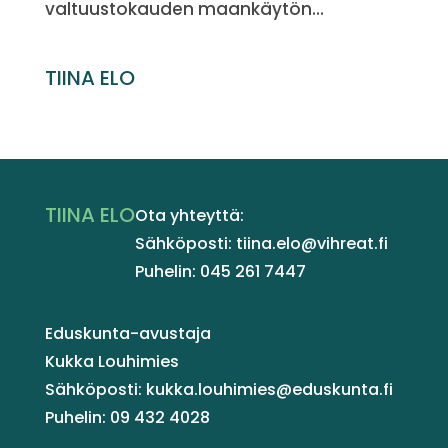
valtuustokauden maankäytön...
TIINA ELO
TIINA ELO
Ota yhteyttä:
Sähköposti: tiina.elo@vihreat.fi
Puhelin: 045 261 7447
Eduskunta-avustaja
Kukka Louhimies
Sähköposti: kukka.louhimies@eduskunta.fi
Puhelin: 09 432 4028