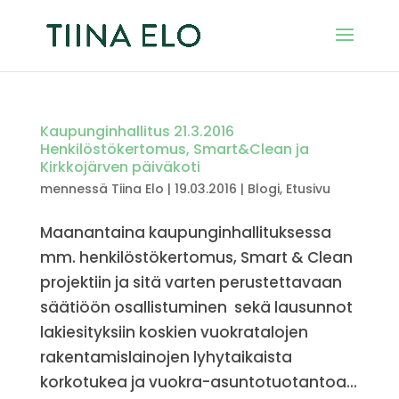
Kaupunginhallitus 21.3.2016
Henkilöstökertomus, Smart&Clean ja
Kirkkojärven päiväkoti
mennessä
Tiina Elo
|
19.03.2016
|
Blogi
,
Etusivu
Maanantaina kaupunginhallituksessa
mm. henkilöstökertomus, Smart & Clean
projektiin ja sitä varten perustettavaan
säätiöön osallistuminen sekä lausunnot
lakiesityksiin koskien vuokratalojen
rakentamislainojen lyhytaikaista
korkotukea ja vuokra-asuntotuotantoa...