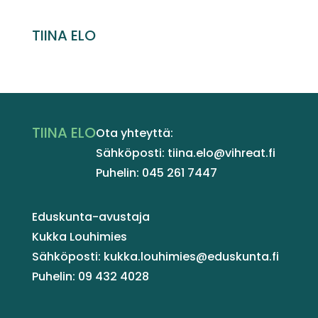
TIINA ELO
TIINA ELO
Ota yhteyttä:
Sähköposti: tiina.elo@vihreat.fi
Puhelin: 045 261 7447
Eduskunta-avustaja
Kukka Louhimies
Sähköposti: kukka.louhimies@eduskunta.fi
Puhelin: 09 432 4028