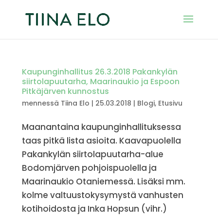
Kaupunginhallitus 26.3.2018 Pakankylän
siirtolapuutarha, Maarinaukio ja Espoon
Pitkäjärven kunnostus
mennessä
Tiina Elo
|
25.03.2018
|
Blogi
,
Etusivu
Maanantaina kaupunginhallituksessa
taas pitkä lista asioita. Kaavapuolella
Pakankylän siirtolapuutarha-alue
Bodomjärven pohjoispuolella ja
Maarinaukio Otaniemessä. Lisäksi mm.
kolme valtuustokysymystä vanhusten
kotihoidosta ja Inka Hopsun (vihr.)