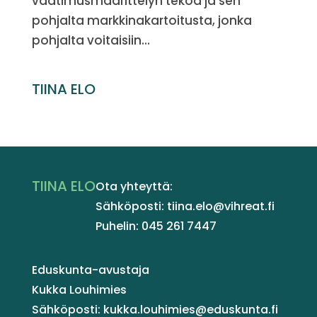
vaatimusmäärittelyn tekoa ja sen
pohjalta markkinakartoitusta, jonka
pohjalta voitaisiin...
TIINA ELO
TIINA ELO
Ota yhteyttä:
Sähköposti: tiina.elo@vihreat.fi
Puhelin: 045 261 7447
Eduskunta-avustaja
Kukka Louhimies
Sähköposti: kukka.louhimies@eduskunta.fi