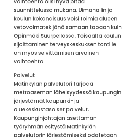
vaihtoehto olisi hyvä pitää
suunnittelussa mukana. Uimahallin ja
koulun kokonaisuus voisi toimia alueen
vetovoimatekijänä samaan tapaan kuin
Opinmäki Suurpellossa. Toisaalta koulun
sijoittaminen terveyskeskuksen tontille
on myös selvittämisen arvoinen
vaihtoehto.
Palvelut
Matinkylän palvelutori tarjoaa
metroaseman läheisyydessä kaupungin
järjestämät kaupunki- ja
aluekeskustasoiset palvelut.
Kaupunginjohtajan asettaman
työryhmän esitystä Matinkylän
palvelutorin järjestämiseksi odotetaan