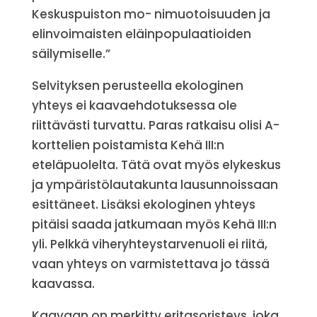
Keskuspuiston mo- nimuotoisuuden ja
elinvoimaisten eläinpopulaatioiden
säilymiselle.”
Selvityksen perusteella ekologinen
yhteys ei kaavaehdotuksessa ole
riittävästi turvattu. Paras ratkaisu olisi A-
korttelien poistamista Kehä III:n
eteläpuolelta. Tätä ovat myös elykeskus
ja ympäristölautakunta lausunnoissaan
esittäneet. Lisäksi ekologinen yhteys
pitäisi saada jatkumaan myös Kehä III:n
yli. Pelkkä viheryhteystarvenuoli ei riitä,
vaan yhteys on varmistettava jo tässä
kaavassa.
Kaavaan on merkitty eritasoristeys, joka