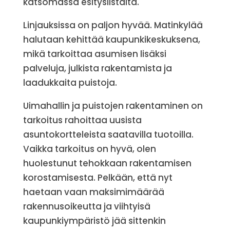
katsomassa esityslistalta.
Linjauksissa on paljon hyvää. Matinkylää
halutaan kehittää kaupunkikeskuksena,
mikä tarkoittaa asumisen lisäksi
palveluja, julkista rakentamista ja
laadukkaita puistoja.
Uimahallin ja puistojen rakentaminen on
tarkoitus rahoittaa uusista
asuntokortteleista saatavilla tuotoilla.
Vaikka tarkoitus on hyvä, olen
huolestunut tehokkaan rakentamisen
korostamisesta. Pelkään, että nyt
haetaan vaan maksimimäärää
rakennusoikeutta ja viihtyisä
kaupunkiympäristö jää sittenkin