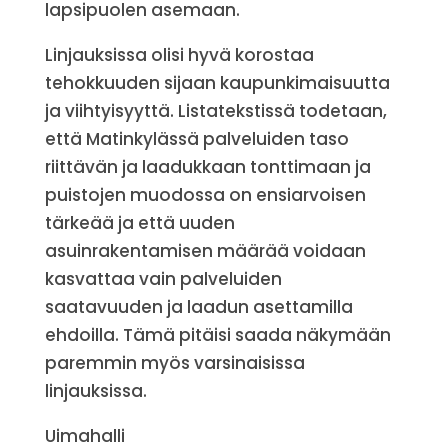
lapsipuolen asemaan.
Linjauksissa olisi hyvä korostaa
tehokkuuden sijaan kaupunkimaisuutta
ja viihtyisyyttä. Listatekstissä todetaan,
että Matinkylässä palveluiden taso
riittävän ja laadukkaan tonttimaan ja
puistojen muodossa on ensiarvoisen
tärkeää ja että uuden
asuinrakentamisen määrää voidaan
kasvattaa vain palveluiden
saatavuuden ja laadun asettamilla
ehdoilla. Tämä pitäisi saada näkymään
paremmin myös varsinaisissa
linjauksissa.
Uimahalli