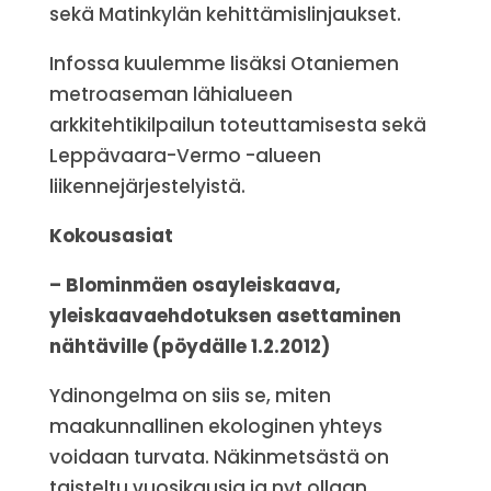
sekä Matinkylän kehittämislinjaukset.
Infossa kuulemme lisäksi Otaniemen
metroaseman lähialueen
arkkitehtikilpailun toteuttamisesta sekä
Leppävaara-Vermo -alueen
liikennejärjestelyistä.
Kokousasiat
– Blominmäen osayleiskaava,
yleiskaavaehdotuksen asettaminen
nähtäville (pöydälle 1.2.2012)
Ydinongelma on siis se, miten
maakunnallinen ekologinen yhteys
voidaan turvata. Näkinmetsästä on
taisteltu vuosikausia ja nyt ollaan