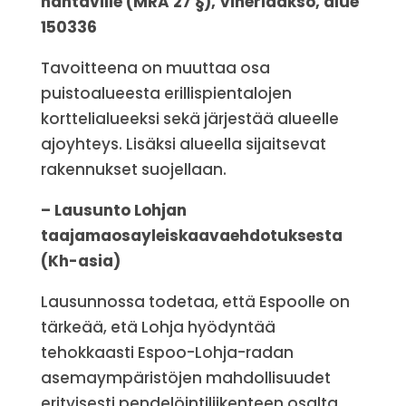
nähtäville (MRA 27 §), Viherlaakso, alue
150336
Tavoitteena on muuttaa osa
puistoalueesta erillispientalojen
korttelialueeksi sekä järjestää alueelle
ajoyhteys. Lisäksi alueella sijaitsevat
rakennukset suojellaan.
– Lausunto Lohjan
taajamaosayleiskaavaehdotuksesta
(Kh-asia)
Lausunnossa todetaa, että Espoolle on
tärkeää, etä Lohja hyödyntää
tehokkaasti Espoo-Lohja-radan
asemaympäristöjen mahdollisuudet
erityisesti pendelöintiliikenteen osalta.