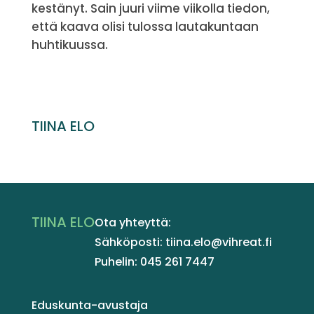
kestänyt. Sain juuri viime viikolla tiedon,
että kaava olisi tulossa lautakuntaan
huhtikuussa.
TIINA ELO
TIINA ELO
Ota yhteyttä:
Sähköposti: tiina.elo@vihreat.fi
Puhelin: 045 261 7447
Eduskunta-avustaja