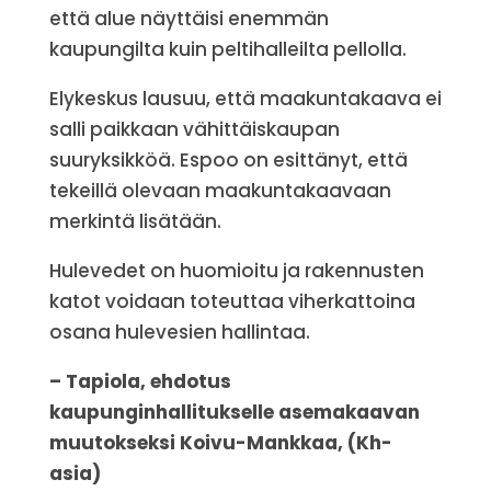
että alue näyttäisi enemmän
kaupungilta kuin peltihalleilta pellolla.
Elykeskus lausuu, että maakuntakaava ei
salli paikkaan vähittäiskaupan
suuryksikköä. Espoo on esittänyt, että
tekeillä olevaan maakuntakaavaan
merkintä lisätään.
Hulevedet on huomioitu ja rakennusten
katot voidaan toteuttaa viherkattoina
osana hulevesien hallintaa.
– Tapiola, ehdotus
kaupunginhallitukselle asemakaavan
muutokseksi Koivu-Mankkaa, (Kh-
asia)