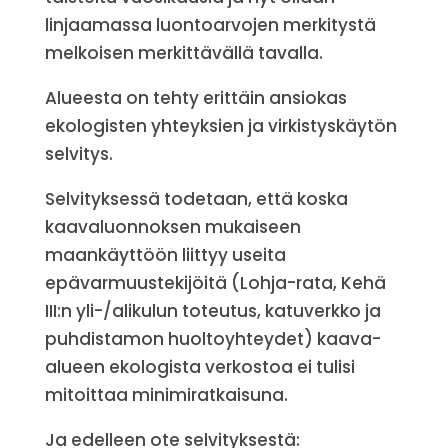
linjaamassa luontoarvojen merkitystä
melkoisen merkittävällä tavalla.
Alueesta on tehty erittäin ansiokas
ekologisten yhteyksien ja virkistyskäytön
selvitys.
Selvityksessä todetaan, että koska
kaavaluonnoksen mukaiseen
maankäyttöön liittyy useita
epävarmuustekijöitä (Lohja-rata, Kehä
III:n yli-/alikulun toteutus, katuverkko ja
puhdistamon huoltoyhteydet) kaava-
alueen ekologista verkostoa ei tulisi
mitoittaa minimiratkaisuna.
Ja edelleen ote selvityksestä: