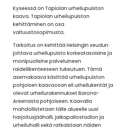
Kyseessä on Tapiolan urheilupuiston
kaava. Tapiolan urheilupuiston
kehittäminen on osa
valtuustosopimusta.
Tarkoitus on kehittää Helsingin seudun
johtava urheilupuisto korkeatasoisine ja
monipuolisine palveluineen
raideliikenteeseen tukeutuen. Tämä
asemakaava käsittää urheilupuiston
pohjoisen kaavaosan eli urheilukentät ja
olevat urheilurakennukset Barona-
Areenasta pohjoiseen. Kaavalla
mahdollistetaan tälle alueelle uusi
harjoitusjäähalli, jalkapallostadion ja
urheiluhalli sekä ratkaistaan näiden