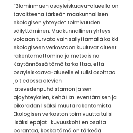
”Blominmäen osayleiskaava-alueella on
tavoitteena tärkeän maakunnallisen
ekologisen yhteydet toimivuuden
säilyttäminen. Maakunnallinen yhteys
voidaan turvata vain säilyttämällä kaikki
ekologiseen verkostoon kuuluvat alueet
rakentamattomina ja metsäisinä.
Käytännössä tämä tarkoittaa, että
osayleiskaava-alueelle ei tulisi osoittaa
jo tiedossa olevien
jätevedenpuhdistamon ja sen
ajoyhteyksien, Kehä III:n leventämisen ja
oikoradan lisäksi muuta rakentamista.
Ekologisen verkoston toimivuutta tulisi
lisäksi epäjat- kuvuuskohtien osalta
parantaa, koska tämä on tärkeää