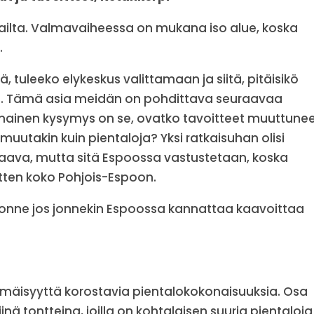
kailta. Valmavaiheessa on mukana iso alue, koska
.
tä, tuleeko elykeskus valittamaan ja siitä, pitäisikö
a. Tämä asia meidän on pohdittava seuraavaa
nainen kysymys on se, ovatko tavoitteet muuttunee
utakin kuin pientaloja? Yksi ratkaisuhan olisi
aava, mutta sitä Espoossa vastustetaan, koska
itten koko Pohjois-Espoon.
tä tuonne jos jonnekin Espoossa kannattaa kaavoittaa
mäisyyttä korostavia pientalokokonaisuuksia. Osa
jinä tontteina, joilla on kohtalaisen suuria pientaloja