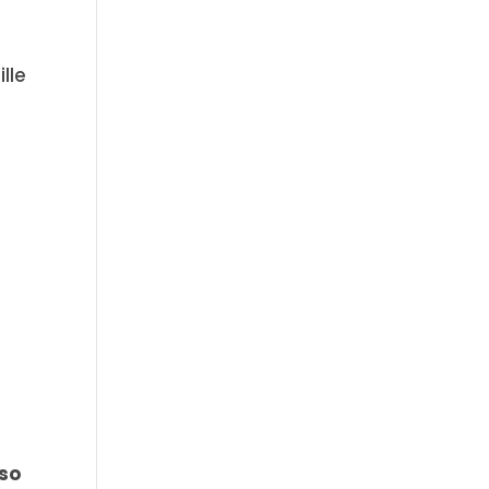
lle
so