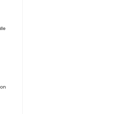
lle
ton