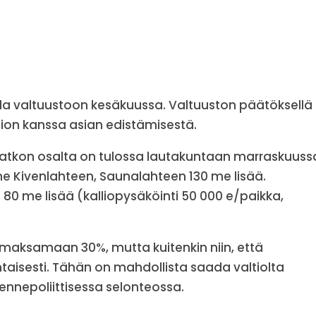
da valtuustoon kesäkuussa. Valtuuston päätöksellä
tion kanssa asian edistämisestä.
tkon osalta on tulossa lautakuntaan marraskuuss
me Kivenlahteen, Saunalahteen 130 me lisää.
ä 80 me lisää (kalliopysäköinti 50 000 e/paikka,
s maksamaan 30%, mutta kuitenkin niin, että
aisesti. Tähän on mahdollista saada valtiolta
kennepoliittisessa selonteossa.