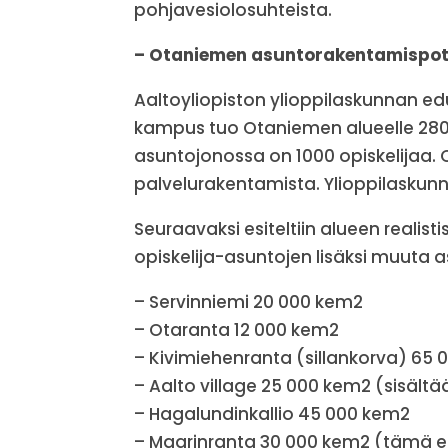
pohjavesiolosuhteista.
– Otaniemen asuntorakentamispote
Aaltoyliopiston ylioppilaskunnan e
kampus tuo Otaniemen alueelle 2800
asuntojonossa on 1000 opiskelijaa. 
palvelurakentamista. Ylioppilaskunna
Seuraavaksi esiteltiin alueen realis
opiskelija-asuntojen lisäksi muuta
– Servinniemi 20 000 kem2
– Otaranta 12 000 kem2
– Kivimiehenranta (sillankorva) 65 0
– Aalto village 25 000 kem2 (sisältä
– Hagalundinkallio 45 000 kem2
– Maarinranta 30 000 kem2 (tämä ei