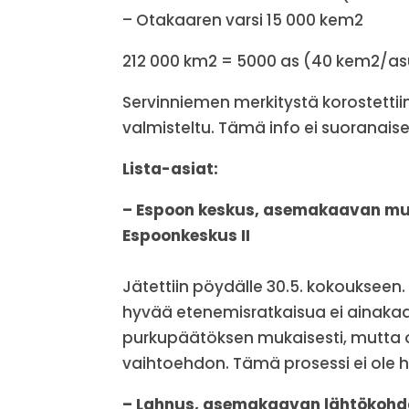
– Otakaaren varsi 15 000 kem2
212 000 km2 = 5000 as (40 kem2/a
Servinniemen merkitystä korostetti
valmisteltu. Tämä info ei suoranais
Lista-asiat:
– Espoon keskus, asemakaavan muu
Espoonkeskus II
Jätettiin pöydälle 30.5. kokoukseen.
hyvää etenemisratkaisua ei ainakaan
purkupäätöksen mukaisesti, mutta 
vaihtoehdon. Tämä prosessi ei ole h
– Lahnus, asemakaavan lähtökohdat