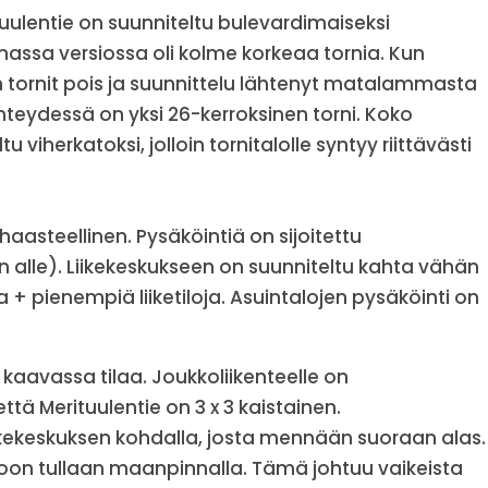
ituulentie on suunniteltu bulevardimaiseksi
assa versiossa oli kolme korkeaa tornia. Kun
iin tornit pois ja suunnittelu lähtenyt matalammasta
hteydessä on yksi 26-kerroksinen torni. Koko
viherkatoksi, jolloin tornitalolle syntyy riittävästi
haasteellinen. Pysäköintiä on sijoitettu
n alle). Liikekeskukseen on suunniteltu kahta vähän
 pienempiä liiketiloja. Asuintalojen pysäköinti on
 kaavassa tilaa. Joukkoliikenteelle on
ttä Merituulentie on 3 x 3 kaistainen.
iikekeskuksen kohdalla, josta mennään suoraan alas.
roon tullaan maanpinnalla. Tämä johtuu vaikeista