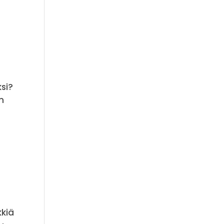
si?
n
kkiä