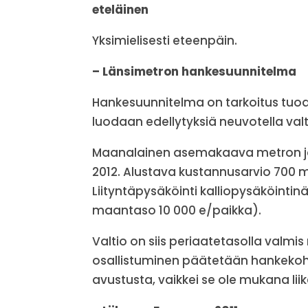
eteläinen
Yksimielisesti eteenpäin.
– Länsimetron hankesuunnitelma
Hankesuunnitelma on tarkoitus tuo
luodaan edellytyksiä neuvotella val
Maanalainen asemakaava metron ja
2012. Alustava kustannusarvio 700 
Liityntäpysäköinti kalliopysäköintin
maantaso 10 000 e/paikka).
Valtio on siis periaatetasolla valmi
osallistuminen päätetään hankekoht
avustusta, vaikkei se ole mukana lii