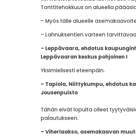
Tonttitehokkuus on alueella pääasia
– Myös tälle alueelle asemakaavoite
– Lahnuksentien varteen tarvittavaa 
– Leppävaara, ehdotus kaupunginh
Leppävaaran keskus pohjoinen I
Yksimielisesti eteenpäin.
– Tapiola, Niittykumpu, ehdotus 
Jousenpuisto
Tähän eivät lopulta olleet tyytyväis
palautukseen.
– Viherlaakso, asemakaavan muuto