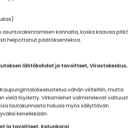
sukas)
in asuntorakentamisen kannalta, koska kaavaa pitkä
esti helpottanut päätöksentekoa.
toksen lähtökohdat ja tavoitteet, Virastokeskus,
 Kaupungintalokeskustelua vähän viriteltiin, mutta
 vielä löydetty. Virkamiehet valmistelevat valtuus
osa lautakunnasta haluaa myös säilyttävän
yväksi kenellekään.
 ja tavoitteet, Ketunkorpi