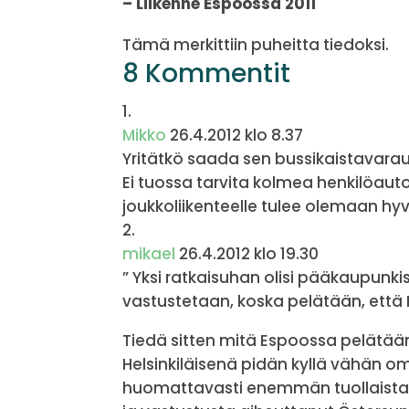
– Liikenne Espoossa 2011
Tämä merkittiin puheitta tiedoksi.
8 Kommentit
Mikko
26.4.2012 klo 8.37
Yritätkö saada sen bussikaistavara
Ei tuossa tarvita kolmea henkilöaut
joukkoliikenteelle tulee olemaan hyv
mikael
26.4.2012 klo 19.30
” Yksi ratkaisuhan olisi pääkaupunk
vastustetaan, koska pelätään, että H
Tiedä sitten mitä Espoossa pelätään.
Helsinkiläisenä pidän kyllä vähän o
huomattavasti enemmän tuollaista pi