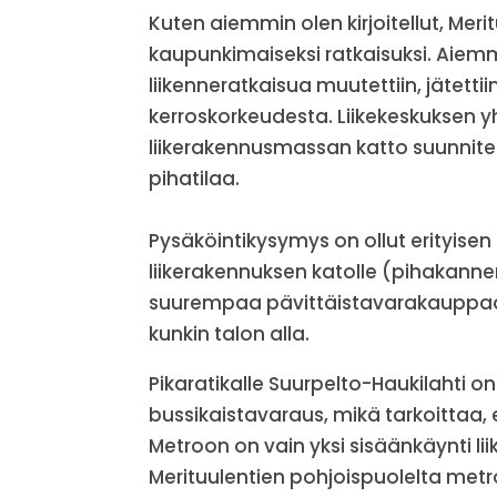
Kuten aiemmin olen kirjoitellut, Mer
kaupunkimaiseksi ratkaisuksi. Aiemm
liikenneratkaisua muutettiin, jätett
kerroskorkeudesta. Liikekeskuksen y
liikerakennusmassan katto suunniteltu 
pihatilaa.
Pysäköintikysymys on ollut erityisen 
liikerakennuksen katolle (pihakanne
suurempaa pävittäistavarakauppaa +
kunkin talon alla.
Pikaratikalle Suurpelto-Haukilahti on
bussikaistavaraus, mikä tarkoittaa, e
Metroon on vain yksi sisäänkäynti l
Merituulentien pohjoispuolelta met