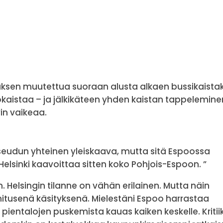
uksen muutettua suoraan alusta alkaen bussikaistak
okaistaa – ja jälkikäteen yhden kaistan tappelemine
in vaikeaa.
iseudun yhteinen yleiskaava, mutta sitä Espoossa
elsinki kaavoittaa sitten koko Pohjois-Espoon. ”
 Helsingin tilanne on vähän erilainen. Mutta näin
mitusenä käsityksenä. Mielestäni Espoo harrastaa
entalojen puskemista kauas kaiken keskelle. Kritii