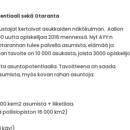
ntiaali sekä Otaranta
dustajat kertoivat asukkaiden näkökulman. Aallon
 uutta opiskelijaa 2016 mennessä. Nyt AYY:n
Otarannan tulee palvella asumista, elämää ja
n tavoite on 10 000 asukasta, joista 3000 opiskelijo
tista asuntopotentiaalia. Tavoitteena on saada
 asumista, myös kovan rahan asuntoja:
00 kem2 asumista + liiketilaa.
ä poliisiopiston 16 000 km2)
 käy!)