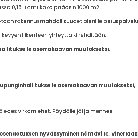
ssa 0,15. Tonttikoko pääosin 1000 m2
taan rakennusmahdollisuudet pienille peruspalvelui
kevyen liikenteen yhteyttä kiirehditään.
allitukselle asemakaavan muutokseksi,
kaupunginhallitukselle asemakaavan muutokseksi,
iä edes virkamiehet. Pöydälle jäi ja mennee
sehdotuksen hyväksyminen nähtäville, Viherlaak