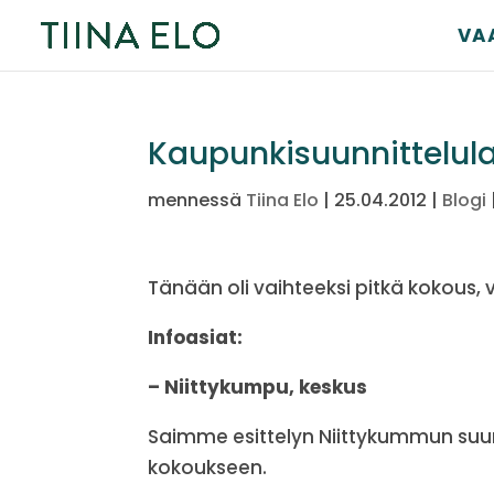
VA
Kaupunkisuunnittelula
mennessä
Tiina Elo
|
25.04.2012
|
Blogi
Tänään oli vaihteeksi pitkä kokous, 
Infoasiat:
– Niittykumpu, keskus
Saimme esittelyn Niittykummun suu
kokoukseen.