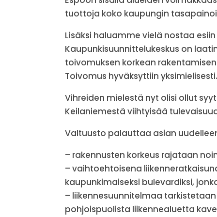
Espoon sisällä alueiden voimakkaa
tuottoja koko kaupungin tasapaino
Lisäksi haluamme vielä nostaa esii
Kaupunkisuunnittelukeskus on laatim
toivomuksen korkean rakentamisen p
Toivomus hyväksyttiin yksimielisesti
Vihreiden mielestä nyt olisi ollut sy
Keilaniemestä viihtyisää tulevaisuu
Valtuusto palauttaa asian uudelleen 
– rakennusten korkeus rajataan noin
– vaihtoehtoisena liikenneratkaisu
kaupunkimaiseksi bulevardiksi, jonka v
– liikennesuunnitelmaa tarkistetaan 
pohjoispuolista liikennealuetta kave