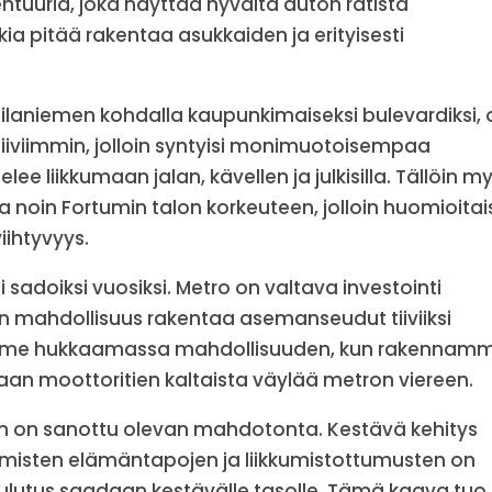
htuuria, joka näyttää hyvältä auton ratista
a pitää rakentaa asukkaiden ja erityisesti
ilaniemen kohdalla kaupunkimaiseksi bulevardiksi, o
iiviimmin, jolloin syntyisi monimuotoisempaa
elee liikkumaan jalan, kävellen ja julkisilla. Tällöin m
a noin Fortumin talon korkeuteen, jolloin huomioitais
ihtyvyys.
doiksi vuosiksi. Metro on valtava investointi
en mahdollisuus rakentaa asemanseudut tiiviiksi
lemme hukkaamassa mahdollisuuden, kun rakennam
kaan moottoritien kaltaista väylää metron viereen.
n on sanottu olevan mahdotonta. Kestävä kehitys
Ihmisten elämäntapojen ja liikkumistottumusten on
ulutus saadaan kestävälle tasolle. Tämä kaava tuo