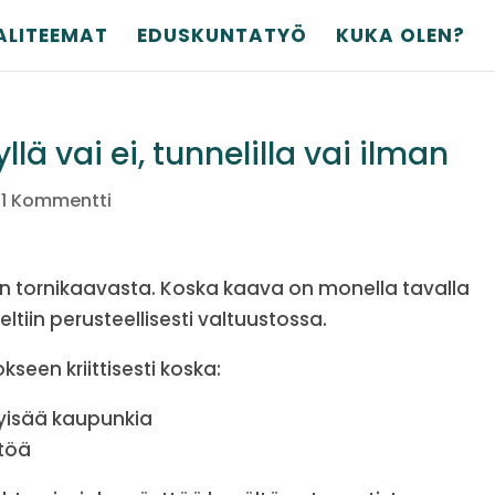
ALITEEMAT
EDUSKUNTATYÖ
KUKA OLEN?
llä vai ei, tunnelilla vai ilman
|
1 Kommentti
n tornikaavasta. Koska kaava on monella tavalla
eltiin perusteellisesti valtuustossa.
seen kriittisesti koska:
tyisää kaupunkia
ttöä