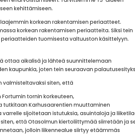
seen eriarvoistumiseen. Tarvitsemme T3-alueen
iseen kehittämiseen.
n laajemmin korkean rakentamisen periaatteet.
assa korkean rakentamisen periaatteita. Siksi tein
eriaatteiden tuomisesta valtuuston käsittelyyn.
.
ytä ottaa aikalisä ja lähteä suunnittelemaan
den kaupunkia, joten tein seuraavan palautusesityk
valmisteltavaksi siten, että
 Fortumin tornin korkeuteen,
na tutkitaan Karhusaarentien muuttaminen
arrelle sijoitetaan istutuksia, asuintaloja ja liiketila
siten, että Otasolmun kiertoliittymää siirretään ja s
nnetaan, jolloin liikennealue siirtyy etäämmäs