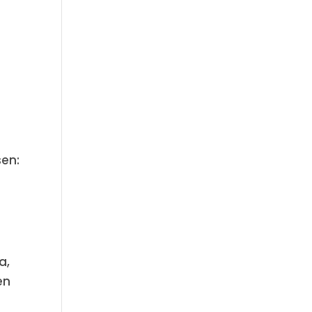
sen:
a,
en