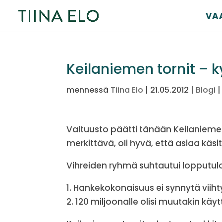
VA
Keilaniemen tornit – ky
mennessä
Tiina Elo
|
21.05.2012
|
Blogi
Valtuusto päätti tänään Keilanieme
merkittävä, oli hyvä, että asiaa käsit
Vihreiden ryhmä suhtautui lopputulok
1. Hankekokonaisuus ei synnytä viih
2. 120 miljoonalle olisi muutakin käy