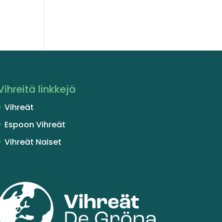
Vihreitä linkkejä
Vihreät
Espoon Vihreät
Vihreät Naiset