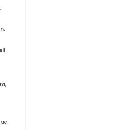
.
n.
li
ta,
taa