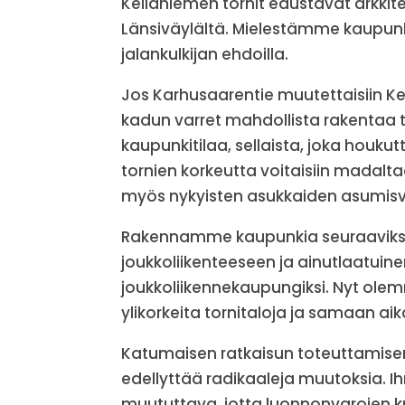
Keilaniemen tornit edustavat arkkite
Länsiväylältä. Mielestämme kaupunki
jalankulkijan ehdoilla.
Jos Karhusaarentie muutettaisiin Ke
kadun varret mahdollista rakentaa t
kaupunkitilaa, sellaista, joka houkutt
tornien korkeutta voitaisiin madalta
myös nykyisten asukkaiden asumisvi
Rakennamme kaupunkia seuraaviksi sa
joukkoliikenteeseen ja ainutlaatuin
joukkoliikennekaupungiksi. Nyt o
ylikorkeita tornitaloja ja samaan ai
Katumaisen ratkaisun toteuttamise
edellyttää radikaaleja muutoksia. 
muututtava, jotta luonnonvarojen k