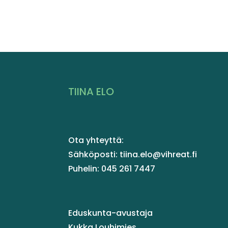
TIINA ELO
Ota yhteyttä:
Sähköposti: tiina.elo@vihreat.fi
Puhelin: 045 261 7447
Eduskunta-avustaja
Kukka Louhimies