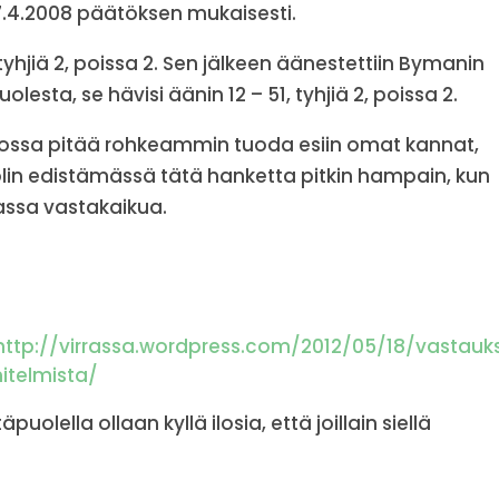
7.4.2008 päätöksen mukaisesti.
tyhjiä 2, poissa 2. Sen jälkeen äänestettiin Bymanin
esta, se hävisi äänin 12 – 51, tyhjiä 2, poissa 2.
atkossa pitää rohkeammin tuoda esiin omat kannat,
t olin edistämässä tätä hanketta pitkin hampain, kun
assa vastakaikua.
http://virrassa.wordpress.com/2012/05/18/vastauk
itelmista/
puolella ollaan kyllä ilosia, että joillain siellä