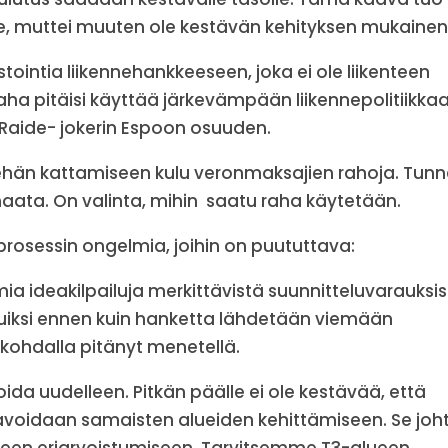
e, muttei muuten ole kestävän kehityksen mukainen
tointia liikennehankkeeseen, joka ei ole liikenteen
aha pitäisi käyttää järkevämpään liikennepolitiikkaa
i Raide- jokerin Espoon osuuden.
hän kattamiseen kulu veronmaksajien rahoja. Tunne
ata. On valinta, mihin saatu raha käytetään.
prosessin ongelmia, joihin on puututtava:
 ideakilpailuja merkittävistä suunnitteluvarauksis
iduiksi ennen kuin hanketta lähdetään viemään
 kohdalla pitänyt menetellä.
ida uudelleen. Pitkän päälle ei ole kestävää, että
avoidaan samaisten alueiden kehittämiseen. Se joh