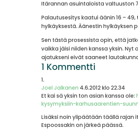
Itärannan asuintaloista valtuuston 
Palautusesitys kaatui äänin 16 – 49, 
hylkäyksestä. Äänestin hylkäyksen puol
Sen tästä prosessista opin, että j
vaikka jäisi niiden kanssa yksin. Ny
ajatukseni eivät saaneet lautakunn
1 Kommentti
Joel Jalkanen
4.6.2012 klo 22.34
Et kai sä yksin ton asian kanssa ole:
kysymyksiin-karhusaarentien-suunn
Lisäksi noin ylipäätään täällä rajan itä
Espoossakin on järkeä päässä.