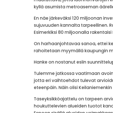
kyllä asumista metroaseman äärell
En näe järkeväksi 120 miljoonan inves
sujuvuuden kannalta tarpeellinen. R
Esimerkiksi 80 miljoonalla rakentais
On harhaanjohtavaa sanoa, ettei ke
rahoitetaan myymällä kaupungin ma
Hanke on nostanut esiin suunnittelu
Tulemme jatkossa vaatimaan avoimia
jotta eri vaihtoehdot tulevat arvio
eteenpäin. Näin olisi Keilaniemenkin
Taseyksikköajattelu on tarpeen arvio
houkuttelevien alueiden tuotot kan