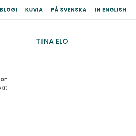
BLOGI
KUVIA
PÅ SVENSKA
IN ENGLISH
TIINA ELO
 on
vat.
,