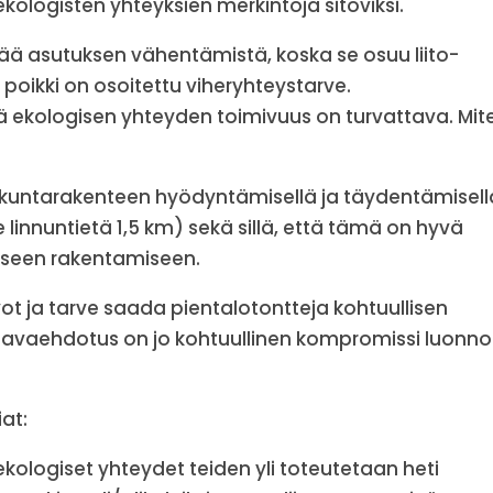
 ekologisten yhteyksien merkintöjä sitoviksi.
ää asutuksen vähentämistä, koska se osuu liito-
 poikki on osoitettu viheryhteystarve.
ekologisen yhteyden toimivuus on turvattava. Mit
skuntarakenteen hyödyntämisellä ja täydentämisell
innuntietä 1,5 km) sekä sillä, että tämä on hyvä
iseen rakentamiseen.
ot ja tarve saada pientalotontteja kohtuullisen
vaehdotus on jo kohtuullinen kompromissi luonn
at:
kologiset yhteydet teiden yli toteutetaan heti