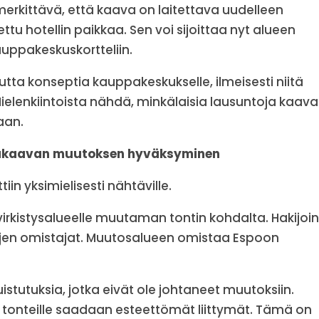
erkittävä, että kaava on laitettava uudelleen
ttu hotellin paikkaa. Sen voi sijoittaa nyt alueen
auppakeskuskortteliin.
uutta konseptia kauppakeskukselle, ilmeisesti niitä
Mielenkiintoista nähdä, minkälaisia lausuntoja kaav
aan.
emakaavan muutoksen hyväksyminen
tiin yksimielisesti nähtäville.
virkistysalueelle muutaman tontin kohdalta. Hakijoi
istöjen omistajat. Muutosalueen omistaa Espoon
stutuksia, jotka eivät ole johtaneet muutoksiin.
 tonteille saadaan esteettömät liittymät. Tämä on