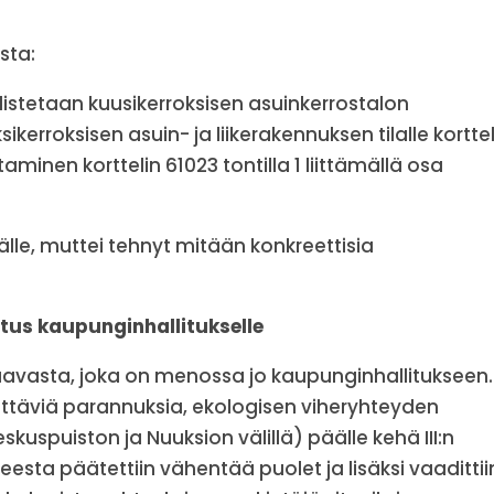
sta:
tetaan kuusikerroksisen asuinkerrostalon
erroksisen asuin- ja liikerakennuksen tilalle korttel
minen korttelin 61023 tontilla 1 liittämällä osa
älle, muttei tehnyt mitään konkreettisia
tus kaupunginhallitukselle
vasta, joka on menossa jo kaupunginhallitukseen.
ttäviä parannuksia, ekologisen viheryhteyden
kuspuiston ja Nuuksion välillä) päälle kehä III:n
eesta päätettiin vähentää puolet ja lisäksi vaadittii