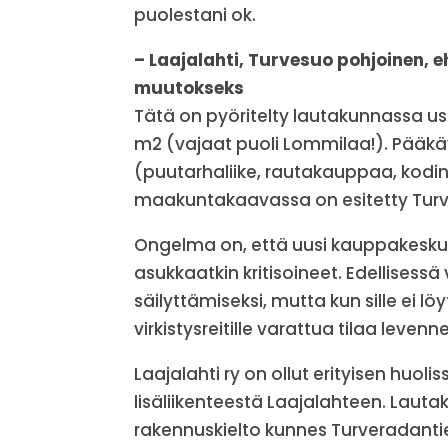
puolestani ok.
– Laajalahti, Turvesuo pohjoinen,
muutokseks
Tätä on pyöritelty lautakunnassa us
m2 (vajaat puoli Lommilaa!). Pääkäy
(puutarhaliike, rautakauppaa, kodin
maakuntakaavassa on esitetty Turv
Ongelma on, että uusi kauppakeskus 
asukkaatkin kritisoineet. Edellises
säilyttämiseksi, mutta kun sille ei 
virkistysreitille varattua tilaa leve
Laajalahti ry on ollut erityisen hu
lisäliikenteestä Laajalahteen. Lau
rakennuskielto kunnes Turveradantie