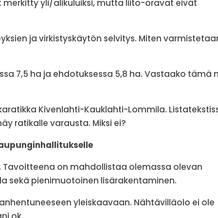
rkitty yli/alikuluiksi, mutta liito-oravat eivät
yksien ja virkistyskäytön selvitys. Miten varmistetaa
ssa 7,5 ha ja ehdotuksessa 5,8 ha. Vastaako tämä 
ikaratikka Kivenlahti-Kauklahti-Lommila. Listatekstis
y ratikalle varausta. Miksi ei?
kaupunginhallitukselle
. Tavoitteena on mahdollistaa olemassa olevan
la sekä pienimuotoinen lisärakentaminen.
n vanhentuneeseen yleiskaavaan. Nähtävilläolo ei ole
ni ok.