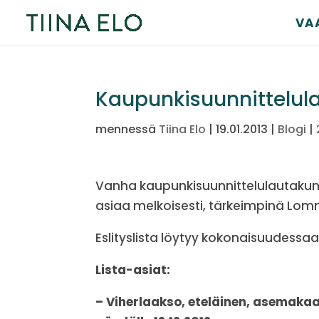
VA
Kaupunkisuunnittelulau
mennessä
Tiina Elo
|
19.01.2013
|
Blogi
|
Vanha kaupunkisuunnittelulautakunta
asiaa melkoisesti, tärkeimpinä Lom
Eslityslista löytyy kokonaisuudessa
Lista-asiat:
– Viherlaakso, eteläinen, asemak