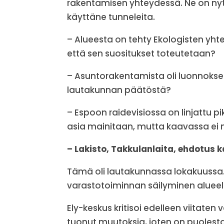
rakentamisen yhteydessä. Ne on nyt me
käyttäne tunneleita.
– Alueesta on tehty Ekologisten yhte
että sen suositukset toteutetaan?
– Asuntorakentamista oli luonnokse
lautakunnan päätöstä?
– Espoon raidevisiossa on linjattu p
asia mainitaan, mutta kaavassa ei nä
– Lakisto, Takkulanlaita, ehdotus 
Tämä oli lautakunnassa lokakuussa
varastotoiminnan säilyminen alueel
Ely-keskus kritisoi edelleen viitate
tuonut muutoksia, joten on puolesta