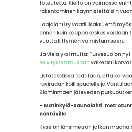
toteutettu. Kielto on voimassa enin
rakentaminen käynnistettäisiin vuo
Laajalahti ry vaatii lisäksi, että m
ennen kuin kauppakeskus voidaan te
vuotta liittymän valmistumiseen.
Ja vielä yksi mutta: Turvesuo on ny
selvitysten mukaan
vaikeasti korvat
Listatekstissä todetaan, että korva
raviradan koillispuolelle ja Vantti
Blominmäen jäteveden purkuputken v
– Matinkylä-Saunalahti metrotun
nähtäville
Kyse on länsimetron jatkon maanala