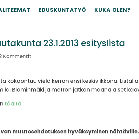
ALITEEMAT
EDUSKUNTATYÖ
KUKA OLEN?
takunta 23.1.2013 esityslista
2 Kommentit
 kokoontuu vielä kerran ensi keskiviikkona. Listalla
mila, Blominmäki ja metron jatkon maanalaiset kaa
an
täältä
:
aavan muutosehdotuksen hyväksyminen nähtäville