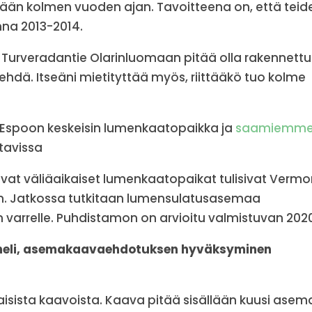
tään kolmen vuoden ajan. Tavoitteena on, että teid
nna 2013-2014.
yös Turveradantie Olarinluomaan pitää olla rakennettu
hdä. Itseäni mietityttää myös, riittääkö tuo kolme
t Espoon keskeisin lumenkaatopaikka ja
saamiemm
tavissa
avat väliäaikaiset lumenkaatopaikat tulisivat Verm
laan. Jatkossa tutkitaan lumensulatusasemaa
arrelle. Puhdistamon on arvioitu valmistuvan 202
neli, asemakaavaehdotuksen hyväksyminen
isista kaavoista. Kaava pitää sisällään kuusi asem