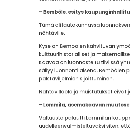
– Bemböle, esitys kaupunginhallitu
Tämä oli lautakunnassa luonnoksena 
nähtäville.
Kyse on Bembölen kahvituvan ympär
kulttuurihistorialliset ja maisemallis
Kaavaa on luonnosteltu tiiviissä y
säilyy luonnontilaisena. Bembölen p
palstaviljelmien sijoittuminen.
Nähtävilläolo ja muistutukset eivät 
– Lommila, asemakaavan muutoseh
Valtuusto palautti Lommilan kaupp
uudelleenvalmisteltavaksi siten, 