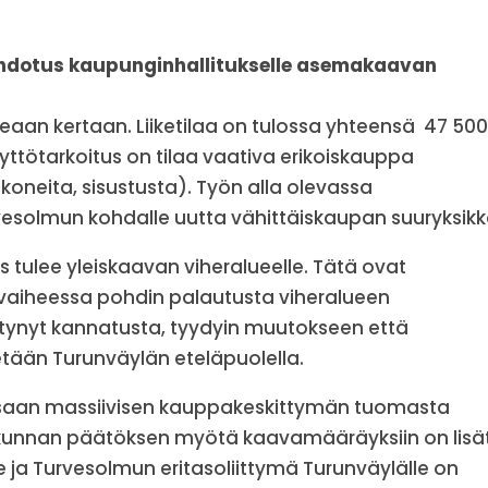
 ehdotus kaupunginhallitukselle asemakaavan
eaan kertaan. Liiketilaa on tulossa yhteensä 47 500
ttötarkoitus on tilaa vaativa erikoiskauppa
koneita, sisustusta). Työn alla olevassa
esolmun kohdalle uutta vähittäiskaupan suuryksikk
tulee yleiskaavan viheralueelle. Tätä ovat
sä vaiheessa pohdin palautusta viheralueen
löytynyt kannatusta, tyydyin muutokseen että
nnetään Turunväylän eteläpuolella.
olissaan massiivisen kauppakeskittymän tuomasta
takunnan päätöksen myötä kaavamääräyksiin on lisä
 ja Turvesolmun eritasoliittymä Turunväylälle on