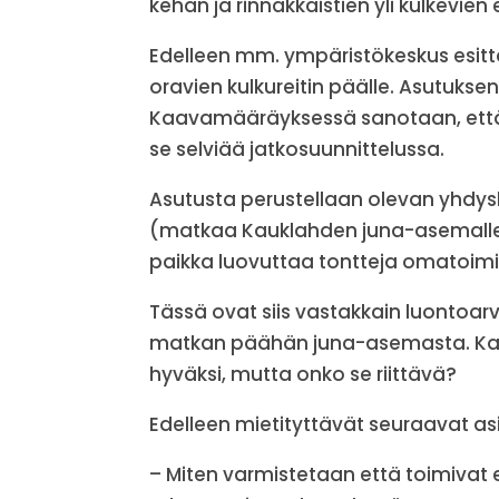
kehän ja rinnakkaistien yli kulkevien
Edelleen mm. ympäristökeskus esitt
oravien kulkureitin päälle. Asutuksen
Kaavamääräyksessä sanotaan, että 
se selviää jatkosuunnittelussa.
Asutusta perustellaan olevan yhdy
(matkaa Kauklahden juna-asemalle l
paikka luovuttaa tontteja omatoim
Tässä ovat siis vastakkain luontoarv
matkan päähän juna-asemasta. Kaa
hyväksi, mutta onko se riittävä?
Edelleen mietityttävät seuraavat asi
– Miten varmistetaan että toimivat e