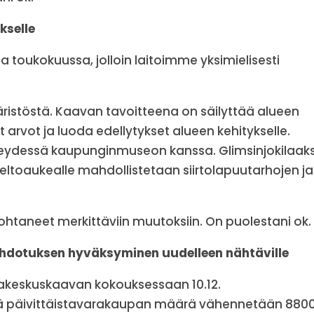
kselle
toukokuussa, jolloin laitoimme yksimielisesti
istöstä. Kaavan tavoitteena on säilyttää alueen
et arvot ja luoda edellytykset alueen kehitykselle.
hteydessä kaupunginmuseon kanssa. Glimsinjokilaak
eltoaukealle mahdollistetaan siirtolapuutarhojen ja
johtaneet merkittäviin muutoksiin. On puolestani ok.
dotuksen hyväksyminen uudelleen nähtäville
akeskuskaavan kokouksessaan 10.12.
että päivittäistavarakaupan määrä vähennetään 880