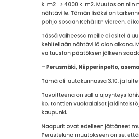
k-m2 -> 4000 k-m2. Muutos on niin m
nähtäville. Tämän lisäksi on tarkenne
pohjoisosaan Kehä III:n viereen, ei k
Tässä vaiheessa meille ei esitellä u
kehitellään nähtävillä olon aikana. 
valtuuston päätöksen jälkeen saad
– Perusmäki, Niipperinpelto, as
Tämä oli lautakunnassa 3.10. ja laitet
Tavoitteena on sallia ajoyhteys lähi
ko. tonttien vuokralaiset ja kiinte
kaupunki.
Naapurit ovat edelleen jättäneet mui
Perusteluna muutokseen on se, että