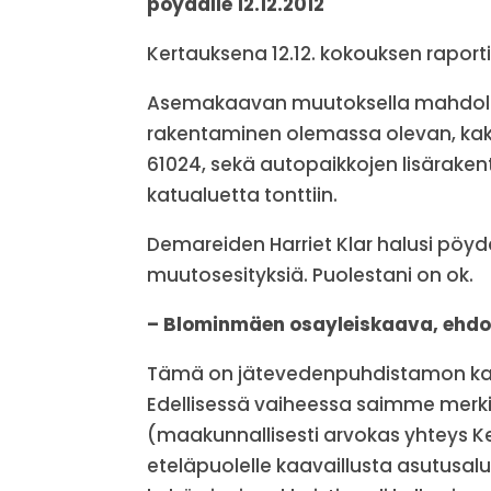
pöydälle 12.12.2012
Kertauksena 12.12. kokouksen raporti
Asemakaavan muutoksella mahdollis
rakentaminen olemassa olevan, kaksik
61024, sekä autopaikkojen lisärakenta
katualuetta tonttiin.
Demareiden Harriet Klar halusi pöyd
muutosesityksiä. Puolestani on ok.
– Blominmäen osayleiskaava, ehdo
Tämä on jätevedenpuhdistamon kaa
Edellisessä vaiheessa saimme merki
(maakunnallisesti arvokas yhteys Kes
eteläpuolelle kaavaillusta asutusalu