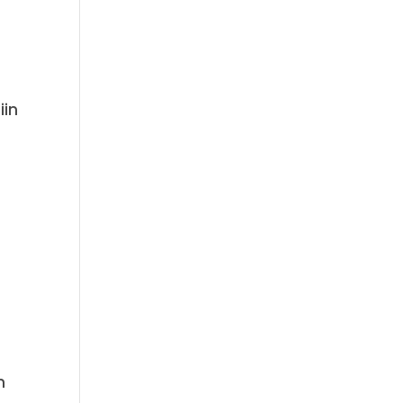
iin
n