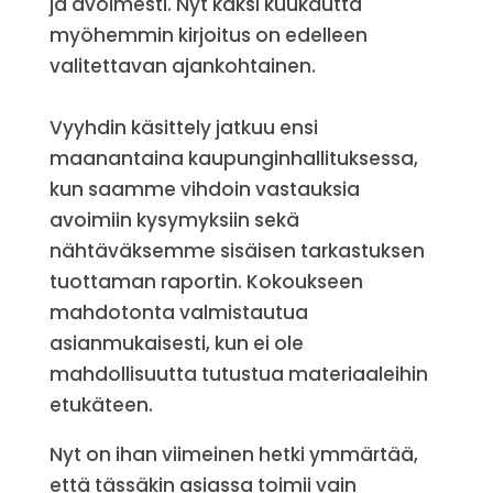
ja avoimesti. Nyt kaksi kuukautta
myöhemmin kirjoitus on edelleen
valitettavan ajankohtainen.
Vyyhdin käsittely jatkuu ensi
maanantaina kaupunginhallituksessa,
kun saamme vihdoin vastauksia
avoimiin kysymyksiin sekä
nähtäväksemme sisäisen tarkastuksen
tuottaman raportin. Kokoukseen
mahdotonta valmistautua
asianmukaisesti, kun ei ole
mahdollisuutta tutustua materiaaleihin
etukäteen.
Nyt on ihan viimeinen hetki ymmärtää,
että tässäkin asiassa toimii vain