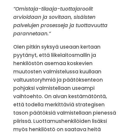
”Omistaja-tilaaja-tuottajaroolit
arvioidaan ja sovitaan, sisäisten
palvelujen prosesseja ja tuottavuutta
parannetaan.”
Olen pitkin syksyä useaan kertaan
pyytänyt, että liikelaitosmallin ja
henkilöstön asemaa koskevien
muutosten valmistelussa kuullaan
valtuustoryhmiä ja päätöksenteon
pohjaksi valmistellaan useampi
vaihtoehto. On aivan kestämätöntä,
että todella merkittäviä strategisen
tason päätöksiä valmistellaan pienessä
piirissä. Luottamushenkilöiden lisäksi
myös henkilöstö on saatava heitä