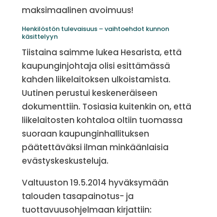
maksimaalinen avoimuus!
Henkilöstön tulevaisuus – vaihtoehdot kunnon
käsittelyyn
Tiistaina saimme lukea Hesarista, että
kaupunginjohtaja olisi esittämässä
kahden liikelaitoksen ulkoistamista.
Uutinen perustui keskeneräiseen
dokumenttiin. Tosiasia kuitenkin on, että
liikelaitosten kohtaloa oltiin tuomassa
suoraan kaupunginhallituksen
päätettäväksi ilman minkäänlaisia
evästyskeskusteluja.
Valtuuston 19.5.2014 hyväksymään
talouden tasapainotus- ja
tuottavuusohjelmaan kirjattiin: