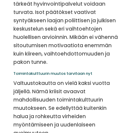
tärkeät hyvinvointipalvelut voidaan
turvata. Isot päätökset vaativat
syntyäkseen laajan poliittisen ja julkisen
keskustelun sekä eri vaihtoehtojen
huolellisen arvioinnin. Mikään ei vähennä
sitoutumisen motivaatiota enemmän
kuin kiireen, vaihtoehdottomuuden ja
pakon tunne.
Toimintakulttuurin muutos tarvitaan nyt
Valtuustokautta on vielä kaksi vuotta
jäljellä. Nämä kriisit avaavat
mahdollisuuden toimintakulttuurin
muutokseen. Se edellyttää kuitenkin
halua ja rohkeutta virheiden
myöntämiseen ja uudenlaiseen