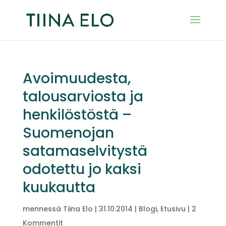
Avoimuudesta,
talousarviosta ja
henkilöstöstä –
Suomenojan
satamaselvitystä
odotettu jo kaksi
kuukautta
mennessä
Tiina Elo
|
31.10.2014
|
Blogi
,
Etusivu
|
2
Kommentit