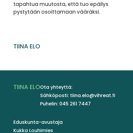
tapahtua muutosta, että tuo epäilys
pystytään osoittamaan vääräksi.
TIINA ELO
TIINA ELO
Ota yhteyttä:
Sähköposti: tiina.elo@vihreat.fi
Puhelin: 045 261 7447
Eduskunta-avustaja
Kukka Louhimies