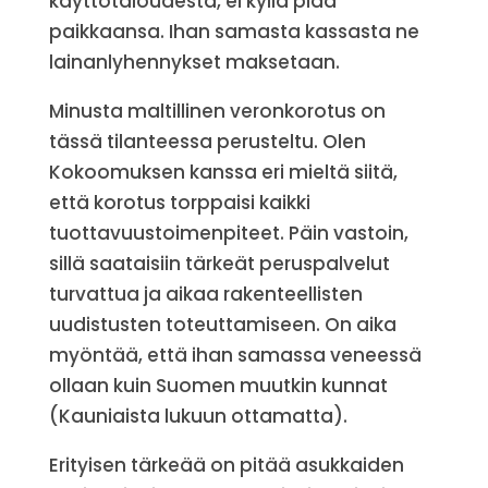
käyttötaloudesta, ei kyllä pidä
paikkaansa. Ihan samasta kassasta ne
lainanlyhennykset maksetaan.
Minusta maltillinen veronkorotus on
tässä tilanteessa perusteltu. Olen
Kokoomuksen kanssa eri mieltä siitä,
että korotus torppaisi kaikki
tuottavuustoimenpiteet. Päin vastoin,
sillä saataisiin tärkeät peruspalvelut
turvattua ja aikaa rakenteellisten
uudistusten toteuttamiseen. On aika
myöntää, että ihan samassa veneessä
ollaan kuin Suomen muutkin kunnat
(Kauniaista lukuun ottamatta).
Erityisen tärkeää on pitää asukkaiden