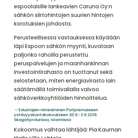
espoolaisille lankeavien Caruna Oy:n
sähkön siirtohintojen suurien hintojen
korotuksien johdosta.
Perusteellisessa vastauksessa käydään
läpi Espoon sähkön myynti, kuvataan
paljonko rahoilla perustettu
peruspalvelujen ja maanhankinnan
investointirahasto on tuottanut sekä
selostetaan, miten energiavirasto lain
säätämällä toimivallalla valvoo
sähköverkkoyhtiöiden hinnoittelua.
– Edustajien nimeäminen Pohjoismaiseen
ystävyyskuntakokoukseen 30.5.-2.6.2016
Skagafjordurissa, Islannissa
Kokoomus vaihtaa lähtijää: Pia Kauman