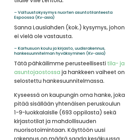
tilalle Ville Lehtola.
– Valtuustokysymys nuorten asuntotilanteesta
Espoossa (Kv-asia)
Sanna Lauslahden (kok.) kysymys, johon
ei vielä ole vastausta.
– Karhusuon koulu ja kirjasto, uudisrakennus,
hankesuunnitelman hyväksyminen (Kv-asia)
Tätä pähkäilimme perusteellisesti
tila- ja
asuntojaostossa
ja hankkeen vaiheet on
selostettu hankesuunnitelmassa.
Kyseessä on kaupungin oma hanke, joka
pitää sisällään yhtenäisen peruskoulun
1-9-luokkalaislle (693 oppilasta) sekä
kirjastotilat ja mahdollisuuden
nuorisotoimintaan. Käyttöön uusi
rakennus on määrä saada kesäkuussa