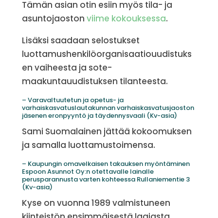
Tämän asian otin esiin myös tila- ja
asuntojaoston
viime kokouksessa
.
Lisäksi saadaan selostukset
luottamushenkilöorganisaatiouudistuks
en vaiheesta ja sote-
maakuntauudistuksen tilanteesta.
– Varavaltuutetun ja opetus- ja
varhaiskasvatuslautakunnan varhaiskasvatusjaoston
jäsenen eronpyyntö ja täydennysvaali (Kv-asia)
Sami Suomalainen jättää kokoomuksen
ja samalla luottamustoimensa.
– Kaupungin omavelkaisen takauksen myöntäminen
Espoon Asunnot Oy:n otettavalle lainalle
perusparannusta varten kohteessa Rullaniementie 3
(Kv-asia)
Kyse on vuonna 1989 valmistuneen
kiinteistön ensimmäisestä laajasta