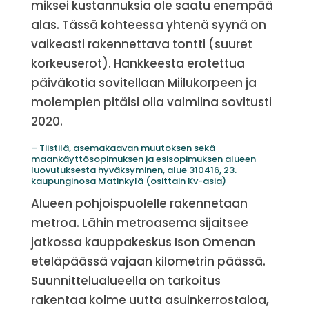
miksei kustannuksia ole saatu enempää
alas. Tässä kohteessa yhtenä syynä on
vaikeasti rakennettava tontti (suuret
korkeuserot). Hankkeesta erotettua
päiväkotia sovitellaan Miilukorpeen ja
molempien pitäisi olla valmiina sovitusti
2020.
– Tiistilä, asemakaavan muutoksen sekä
maankäyttösopimuksen ja esisopimuksen alueen
luovutuksesta hyväksyminen, alue 310416, 23.
kaupunginosa Matinkylä (osittain Kv-asia)
Alueen pohjoispuolelle rakennetaan
metroa. Lähin metroasema sijaitsee
jatkossa kauppakeskus Ison Omenan
eteläpäässä vajaan kilometrin päässä.
Suunnittelualueella on tarkoitus
rakentaa kolme uutta asuinkerrostaloa,