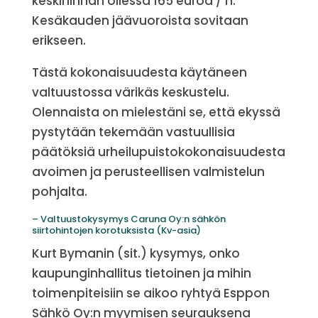
keskihinnan ollessa 165 euroa / h.
Kesäkauden jäävuoroista sovitaan
erikseen.
Tästä kokonaisuudesta käytäneen
valtuustossa värikäs keskustelu.
Olennaista on mielestäni se, että ekyssä
pystytään tekemään vastuullisia
päätöksiä urheilupuistokokonaisuudesta
avoimen ja perusteellisen valmistelun
pohjalta.
– Valtuustokysymys Caruna Oy:n sähkön
siirtohintojen korotuksista (Kv-asia)
Kurt Bymanin (sit.) kysymys, onko
kaupunginhallitus tietoinen ja mihin
toimenpiteisiin se aikoo ryhtyä Esppon
Sähkö Oy:n myymisen seurauksena