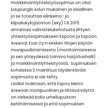
markkinointiyhteistyösopimus on ollut
kaupungin edun mukainen ja asiallinen
ja se toteuttaa elinkeino- ja
kilpailukykyjaoston (eky) 1.6.2015
antamaa valmistelukehotusta liittyen
yhteistyösopimukseen Espoon ja Espoon
Areenat Esar Oy:n kesken tilojen käytön
monipuolistamisesta (monitoimiareena
ja sen yhteydessä toimiva harjoitushalli)
ja markkinointiyhteistyöstä. Sopimuksen
kohdassa 2 mainittua täydentävää
sopimusta ei ole tehty.
Lisäksi todetaan, että Espoo Metro
Areenan monipuolinen ja riittävä käyttö
on tärkeää koko urheilupuiston
kehittämisessä ja että sopimuksen