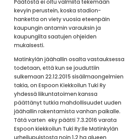
Päätöstä ei oltu valmiita tekemään
kevyin perustein, koska stadion-
hanketta on viety vuosia eteenpäin
kaupungin antamin varauksin ja
kaupungilta saatujen ohjeiden
mukaisesti.
Matinkylän jäähallin osalta vastauksessa
todetaan, että kun se jouduttiin
sulkemaan 22.12.2015 sisäilmaongelmien
takia, on Espoon Kiekkoilun Tuki Ry
yhdessä liikuntatoimen kanssa
päättänyt tutkia mahdollisuudet uuden
jäähallin rakentamista vanhan paikalle.
Tätä varten eky päätti 7.3.2016 varata
Espoon kiekkoilun Tuki Ry:lle Matinkylän
urheilupuistosta noin 1,2 ha alueen