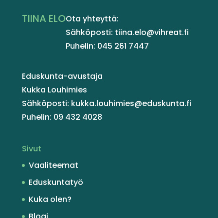
TIINA ELO
Ota yhteyttä:
Sähköposti: tiina.elo@vihreat.fi
Puhelin: 045 261 7447
Eduskunta-avustaja
Kukka Louhimies
Sähköposti: kukka.louhimies@eduskunta.fi
Puhelin: 09 432 4028
Sivut
Vaaliteemat
Eduskuntatyö
Kuka olen?
Blogi