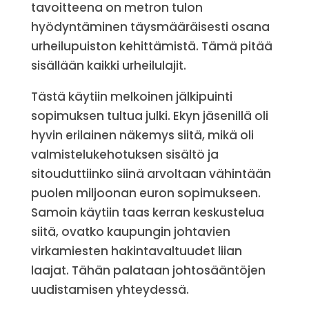
tavoitteena on metron tulon
hyödyntäminen täysmääräisesti osana
urheilupuiston kehittämistä. Tämä pitää
sisällään kaikki urheilulajit.
Tästä käytiin melkoinen jälkipuinti
sopimuksen tultua julki. Ekyn jäsenillä oli
hyvin erilainen näkemys siitä, mikä oli
valmistelukehotuksen sisältö ja
sitouduttiinko siinä arvoltaan vähintään
puolen miljoonan euron sopimukseen.
Samoin käytiin taas kerran keskustelua
siitä, ovatko kaupungin johtavien
virkamiesten hakintavaltuudet liian
laajat. Tähän palataan johtosääntöjen
uudistamisen yhteydessä.