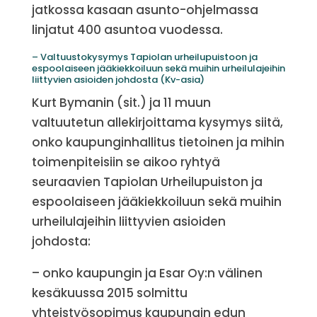
jatkossa kasaan asunto-ohjelmassa
linjatut 400 asuntoa vuodessa.
– Valtuustokysymys Tapiolan urheilupuistoon ja
espoolaiseen jääkiekkoiluun sekä muihin urheilulajeihin
liittyvien asioiden johdosta (Kv-asia)
Kurt Bymanin (sit.) ja 11 muun
valtuutetun allekirjoittama kysymys siitä,
onko kaupunginhallitus tietoinen ja mihin
toimenpiteisiin se aikoo ryhtyä
seuraavien Tapiolan Urheilupuiston ja
espoolaiseen jääkiekkoiluun sekä muihin
urheilulajeihin liittyvien asioiden
johdosta:
– onko kaupungin ja Esar Oy:n välinen
kesäkuussa 2015 solmittu
yhteistyösopimus kaupungin edun