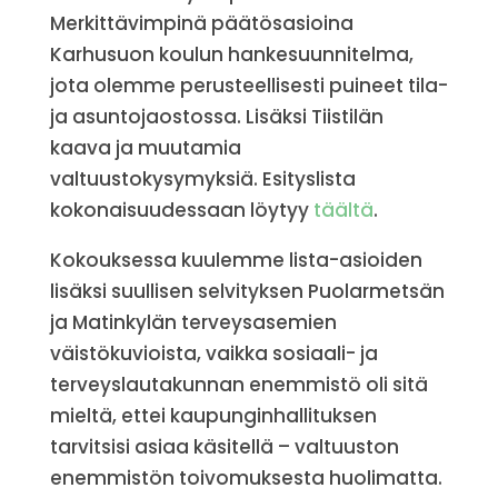
Merkittävimpinä päätösasioina
Karhusuon koulun hankesuunnitelma,
jota olemme perusteellisesti puineet tila-
ja asuntojaostossa. Lisäksi Tiistilän
kaava ja muutamia
valtuustokysymyksiä. Esityslista
kokonaisuudessaan löytyy
täältä
.
Kokouksessa kuulemme lista-asioiden
lisäksi suullisen selvityksen Puolarmetsän
ja Matinkylän terveysasemien
väistökuvioista, vaikka sosiaali- ja
terveyslautakunnan enemmistö oli sitä
mieltä, ettei kaupunginhallituksen
tarvitsisi asiaa käsitellä – valtuuston
enemmistön toivomuksesta huolimatta.