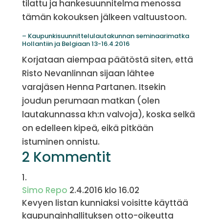
tilattu ja hankesuunnitelma menossa
tämän kokouksen jälkeen valtuustoon.
– Kaupunkisuunnittelulautakunnan seminaarimatka
Hollantiin ja Belgiaan 13-16.4.2016
Korjataan aiempaa päätöstä siten, että
Risto Nevanlinnan sijaan lähtee
varajäsen Henna Partanen. Itsekin
joudun perumaan matkan (olen
lautakunnassa kh:n valvoja), koska selkä
on edelleen kipeä, eikä pitkään
istuminen onnistu.
2 Kommentit
Simo Repo
2.4.2016 klo 16.02
Kevyen listan kunniaksi voisitte käyttää
kaupunginhallituksen otto-oikeutta