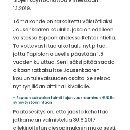
tilojen käyttöönottoa viimeistään
1.1.2019.
Tämä kohde on tarkoitettu väistötilaksi
Jousenkaaren koululle, joka on edelleen
väistössä Espoonlahdessa Rehtorintiellä.
Toivottavasti tuo aikataulu nyt pitää,
jotta Tapiolan alueelle päästään 1,5
vuoden kuluttua. Sen lisäksi pitää saada
aikaan ratkaisu itse Jousenkaaren
koulun tulevaisuuden osalta. Se seisoo
nyt tyhjillään alttiina ilkivallalle.
– Espoon sairaalan toimitilojen vuokraaminen HUS:lle
synnytystoimintaan
Päätösesitys on, että jaosto kehottaa
jatkamaan valmistelua 30.6.2017
allekirjoitetun aiesopimuksen mukaisesti.