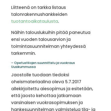
Liitteenä on tarkka listaus
talonrakennushankkeiden
tuotantoaikataulusta
.
Näihin talouslukuihin pitää paneutua
ensi vuoden talousarvion ja
toimintasuunnitelman yhteydessä
tarkemmin.
– Opetustilojen suunnittelu ja vuokraus
Uusikummussa
Jaostolle tuodaan tiedoksi
oheismateriaalina oleva 5.7.2017
allekirjoitettu aiesopimus ja esitetään,
että jaosto kehottaa jatkamaan
varsinaisen vuokrasopimuksen ja
hankesuunnitelman valmistelua tila- ja