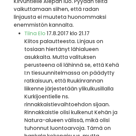
Kirvuntielle Alepan luo. Pyydän teitä
vaikuttamaan siihen, että radan
linjausta ei muuteta huonommaksi
enemmistön kannalta.
Tiina Elo
17.8.2017 klo 21.17
Kiitos palautteesta. Linjaus on
tosiaan hiertänyt lähialueen
asukkaita. Mutta valituksen
perusteena oli lähinnä se, että Kehä
I:n tiesuunnitelmassa on päädytty
ratkaisuun, että Ruukinrannan
liikenne järjestetään ylikulkusillalla
Kurkijoentielle ns.
rinnakkaistievaihtoehdon sijaan.
Rinnakkaistie olisi kulkenut Kehän ja
Natura-alueen välissä, mikä olisi
tuhonnut luontoarvoja. Tämä on