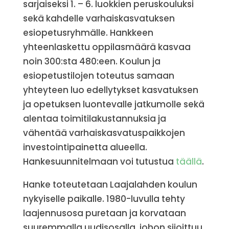
sarjaiseksi 1. – 6. luokkien peruskouluksi
sekä kahdelle varhaiskasvatuksen
esiopetusryhmälle. Hankkeen
yhteenlaskettu oppilasmäärä kasvaa
noin 300:sta 480:een. Koulun ja
esiopetustilojen toteutus samaan
yhteyteen luo edellytykset kasvatuksen
ja opetuksen luontevalle jatkumolle sekä
alentaa toimitilakustannuksia ja
vähentää varhaiskasvatuspaikkojen
investointipainetta alueella.
Hankesuunnitelmaan voi tutustua
täällä
.
Hanke toteutetaan Laajalahden koulun
nykyiselle paikalle. 1980-luvulla tehty
laajennusosa puretaan ja korvataan
suuremmalla uudisosalla, johon sijoittuu