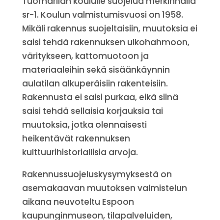
Tuomarilan koululle suojelua merkinnällä
sr-1. Koulun valmistumisvuosi on 1958.
Mikäli rakennus suojeltaisiin, muutoksia ei
saisi tehdä rakennuksen ulkohahmoon,
väritykseen, kattomuotoon ja
materiaaleihin sekä sisäänkäynnin
aulatilan alkuperäisiin rakenteisiin.
Rakennusta ei saisi purkaa, eikä siinä
saisi tehdä sellaisia korjauksia tai
muutoksia, jotka olennaisesti
heikentävät rakennuksen
kulttuurihistoriallisia arvoja.
Rakennussuojeluskysymyksestä on
asemakaavan muutoksen valmistelun
aikana neuvoteltu Espoon
kaupunginmuseon, tilapalveluiden,