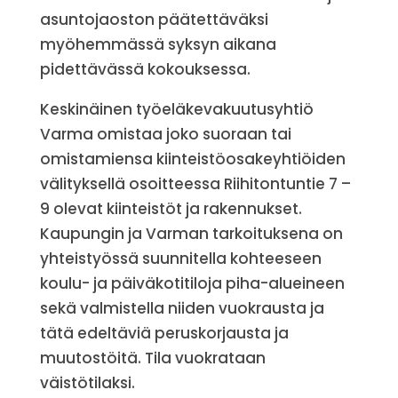
asuntojaoston päätettäväksi
myöhemmässä syksyn aikana
pidettävässä kokouksessa.
Keskinäinen työeläkevakuutusyhtiö
Varma omistaa joko suoraan tai
omistamiensa kiinteistöosakeyhtiöiden
välityksellä osoitteessa Riihitontuntie 7 –
9 olevat kiinteistöt ja rakennukset.
Kaupungin ja Varman tarkoituksena on
yhteistyössä suunnitella kohteeseen
koulu- ja päiväkotitiloja piha-alueineen
sekä valmistella niiden vuokrausta ja
tätä edeltäviä peruskorjausta ja
muutostöitä. Tila vuokrataan
väistötilaksi.