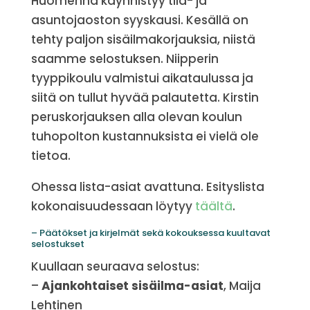
Huomenna käynnistyy tila- ja
asuntojaoston syyskausi. Kesällä on
tehty paljon sisäilmakorjauksia, niistä
saamme selostuksen. Niipperin
tyyppikoulu valmistui aikataulussa ja
siitä on tullut hyvää palautetta. Kirstin
peruskorjauksen alla olevan koulun
tuhopolton kustannuksista ei vielä ole
tietoa.
Ohessa lista-asiat avattuna. Esityslista
kokonaisuudessaan löytyy
täältä
.
– Päätökset ja kirjelmät sekä kokouksessa kuultavat
selostukset
Kuullaan seuraava selostus:
–
Ajankohtaiset sisäilma-asiat
, Maija
Lehtinen