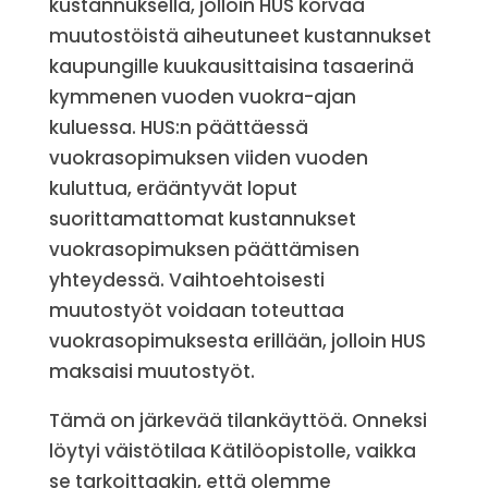
kustannuksella, jolloin HUS korvaa
muutostöistä aiheutuneet kustannukset
kaupungille kuukausittaisina tasaerinä
kymmenen vuoden vuokra-ajan
kuluessa. HUS:n päättäessä
vuokrasopimuksen viiden vuoden
kuluttua, erääntyvät loput
suorittamattomat kustannukset
vuokrasopimuksen päättämisen
yhteydessä. Vaihtoehtoisesti
muutostyöt voidaan toteuttaa
vuokrasopimuksesta erillään, jolloin HUS
maksaisi muutostyöt.
Tämä on järkevää tilankäyttöä. Onneksi
löytyi väistötilaa Kätilöopistolle, vaikka
se tarkoittaakin, että olemme