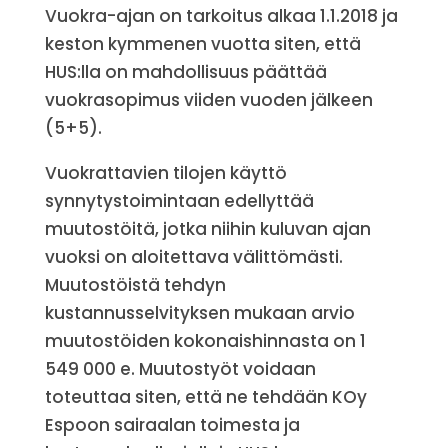
Vuokra-ajan on tarkoitus alkaa 1.1.2018 ja
keston kymmenen vuotta siten, että
HUS:lla on mahdollisuus päättää
vuokrasopimus viiden vuoden jälkeen
(5+5).
Vuokrattavien tilojen käyttö
synnytystoimintaan edellyttää
muutostöitä, jotka niihin kuluvan ajan
vuoksi on aloitettava välittömästi.
Muutostöistä tehdyn
kustannusselvityksen mukaan arvio
muutostöiden kokonaishinnasta on 1
549 000 e. Muutostyöt voidaan
toteuttaa siten, että ne tehdään KOy
Espoon sairaalan toimesta ja