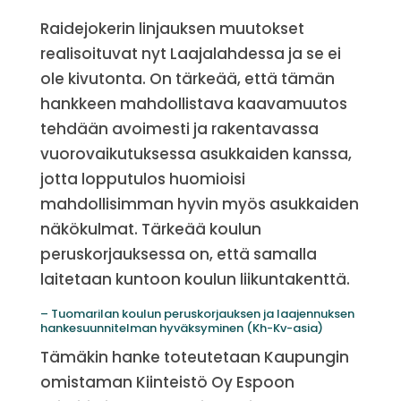
Raidejokerin linjauksen muutokset
realisoituvat nyt Laajalahdessa ja se ei
ole kivutonta. On tärkeää, että tämän
hankkeen mahdollistava kaavamuutos
tehdään avoimesti ja rakentavassa
vuorovaikutuksessa asukkaiden kanssa,
jotta lopputulos huomioisi
mahdollisimman hyvin myös asukkaiden
näkökulmat. Tärkeää koulun
peruskorjauksessa on, että samalla
laitetaan kuntoon koulun liikuntakenttä.
– Tuomarilan koulun peruskorjauksen ja laajennuksen
hankesuunnitelman hyväksyminen (Kh-Kv-asia)
Tämäkin hanke toteutetaan Kaupungin
omistaman Kiinteistö Oy Espoon