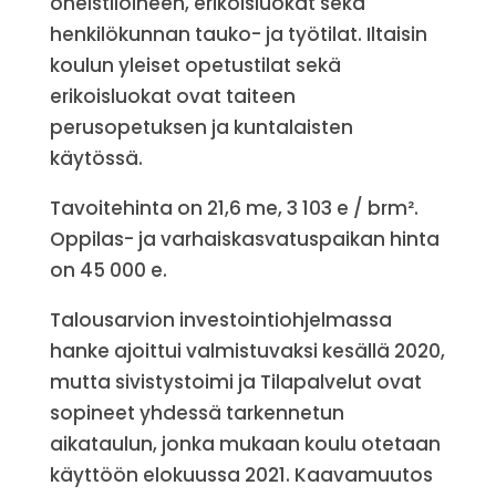
oheistiloineen, erikoisluokat sekä
henkilökunnan tauko- ja työtilat. Iltaisin
koulun yleiset opetustilat sekä
erikoisluokat ovat taiteen
perusopetuksen ja kuntalaisten
käytössä.
Tavoitehinta on 21,6 me, 3 103 e / brm².
Oppilas- ja varhaiskasvatuspaikan hinta
on 45 000 e.
Talousarvion investointiohjelmassa
hanke ajoittui valmistuvaksi kesällä 2020,
mutta sivistystoimi ja Tilapalvelut ovat
sopineet yhdessä tarkennetun
aikataulun, jonka mukaan koulu otetaan
käyttöön elokuussa 2021. Kaavamuutos