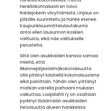
hankala kokonaisuus, mutta
henkilökohtaisesti en toivo
Raidejokerin viivyttämistä. Linjaus on
pitkälle suunniteltu ja hanke etenee.
Kaupunkisuunnittelulautakunta
antoi eilen lausunnon koskien
valitusta, eikä näe valitukselle
perusteita.
Siitä olen asukkaiden kanssa samaa
mieltä, että
liikennejärjestelmäkokonaisuutta
olisi pitänyt käsitellä kokonaisuutena
eikä paloittain. Tähän olen yrittänyt
matkan varrella parhaani mukaan
vaikuttaa. Laajalahti ry on osaltaan
pyrkinyt lisäämään asukkaiden
tietoisuutta alueen hankkeista