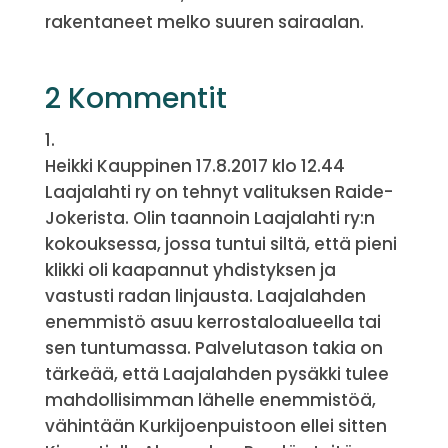
rakentaneet melko suuren sairaalan.
2 Kommentit
Heikki Kauppinen
17.8.2017 klo 12.44
Laajalahti ry on tehnyt valituksen Raide-
Jokerista. Olin taannoin Laajalahti ry:n
kokouksessa, jossa tuntui siltä, että pieni
klikki oli kaapannut yhdistyksen ja
vastusti radan linjausta. Laajalahden
enemmistö asuu kerrostaloalueella tai
sen tuntumassa. Palvelutason takia on
tärkeää, että Laajalahden pysäkki tulee
mahdollisimman lähelle enemmistöä,
vähintään Kurkijoenpuistoon ellei sitten