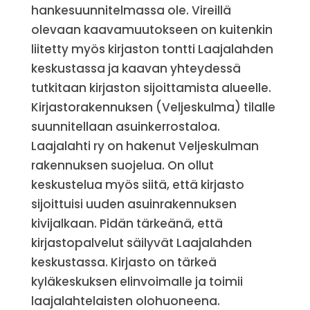
hankesuunnitelmassa ole. Vireillä
olevaan kaavamuutokseen on kuitenkin
liitetty myös kirjaston tontti Laajalahden
keskustassa ja kaavan yhteydessä
tutkitaan kirjaston sijoittamista alueelle.
Kirjastorakennuksen (Veljeskulma) tilalle
suunnitellaan asuinkerrostaloa.
Laajalahti ry on hakenut Veljeskulman
rakennuksen suojelua. On ollut
keskustelua myös siitä, että kirjasto
sijoittuisi uuden asuinrakennuksen
kivijalkaan. Pidän tärkeänä, että
kirjastopalvelut säilyvät Laajalahden
keskustassa. Kirjasto on tärkeä
kyläkeskuksen elinvoimalle ja toimii
laajalahtelaisten olohuoneena.