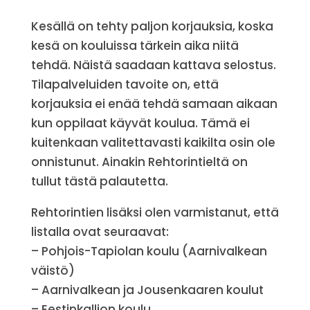
Kesällä on tehty paljon korjauksia, koska
kesä on kouluissa tärkein aika niitä
tehdä. Näistä saadaan kattava selostus.
Tilapalveluiden tavoite on, että
korjauksia ei enää tehdä samaan aikaan
kun oppilaat käyvät koulua. Tämä ei
kuitenkaan valitettavasti kaikilta osin ole
onnistunut. Ainakin Rehtorintieltä on
tullut tästä palautetta.
Rehtorintien lisäksi olen varmistanut, että
listalla ovat seuraavat:
– Pohjois-Tapiolan koulu (Aarnivalkean
väistö)
– Aarnivalkean ja Jousenkaaren koulut
– Eestinkallion koulu