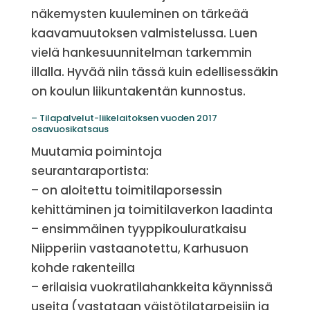
näkemysten kuuleminen on tärkeää
kaavamuutoksen valmistelussa. Luen
vielä hankesuunnitelman tarkemmin
illalla. Hyvää niin tässä kuin edellisessäkin
on koulun liikuntakentän kunnostus.
– Tilapalvelut-liikelaitoksen vuoden 2017
osavuosikatsaus
Muutamia poimintoja
seurantaraportista:
– on aloitettu toimitilaporsessin
kehittäminen ja toimitilaverkon laadinta
– ensimmäinen tyyppikouluratkaisu
Niipperiin vastaanotettu, Karhusuon
kohde rakenteilla
– erilaisia vuokratilahankkeita käynnissä
useita (vastataan väistötilatarpeisiin ja