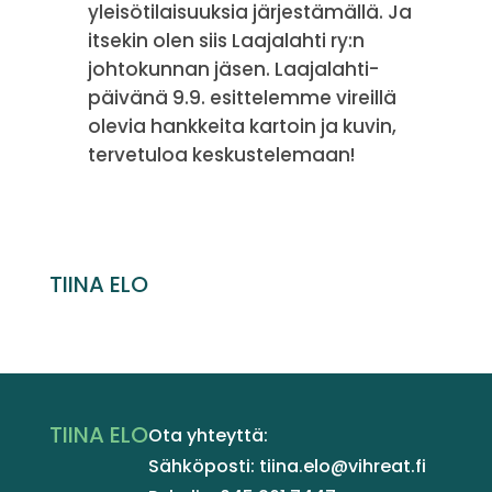
yleisötilaisuuksia järjestämällä. Ja
itsekin olen siis Laajalahti ry:n
johtokunnan jäsen. Laajalahti-
päivänä 9.9. esittelemme vireillä
olevia hankkeita kartoin ja kuvin,
tervetuloa keskustelemaan!
TIINA ELO
TIINA ELO
Ota yhteyttä:
Sähköposti: tiina.elo@vihreat.fi