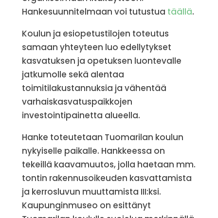
Hankesuunnitelmaan voi tutustua
täällä
.
Koulun ja esiopetustilojen toteutus
samaan yhteyteen luo edellytykset
kasvatuksen ja opetuksen luontevalle
jatkumolle sekä alentaa
toimitilakustannuksia ja vähentää
varhaiskasvatuspaikkojen
investointipainetta alueella.
Hanke toteutetaan Tuomarilan koulun
nykyiselle paikalle. Hankkeessa on
tekeillä kaavamuutos, jolla haetaan mm.
tontin rakennusoikeuden kasvattamista
ja kerrosluvun muuttamista III:ksi.
Kaupunginmuseo on esittänyt