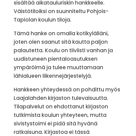
sisältää aikatauluriskin hankkeelle.
Väistötiloiksi on suunniteltu Pohjois-
Tapiolan koulun tiloja.
Tämä hanke on omalla kotikylälläni,
joten olen saanut sitä kautta paljon
palautetta. Koulu on tiiviisti vanhan ja
uudistuneen pientaloasutuksen
ympäröimä ja tulee muuttamaan
lähialueen liikennejärjestelyjä.
Hankkeen yhteydessä on pohdittu myös
Laajalahden kirjaston tulevaisuutta.
Tilapalvelut on ehdottanut kirjaston
tutkimista koulun yhteyteen, mutta
sivistystoimi ei pidä sitä hyvänä
ratkaisuna. Kirjastoa ei tässä