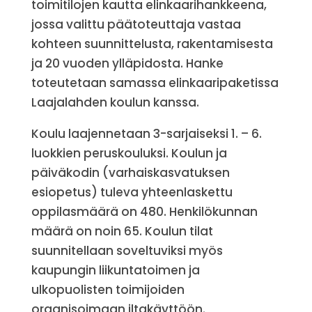
toimitilojen kautta elinkaarihankkeena,
jossa valittu päätoteuttaja vastaa
kohteen suunnittelusta, rakentamisesta
ja 20 vuoden ylläpidosta. Hanke
toteutetaan samassa elinkaaripaketissa
Laajalahden koulun kanssa.
Koulu laajennetaan 3-sarjaiseksi 1. – 6.
luokkien peruskouluksi. Koulun ja
päiväkodin (varhaiskasvatuksen
esiopetus) tuleva yhteenlaskettu
oppilasmäärä on 480. Henkilökunnan
määrä on noin 65. Koulun tilat
suunnitellaan soveltuviksi myös
kaupungin liikuntatoimen ja
ulkopuolisten toimijoiden
organisoimaan iltakäyttöön.