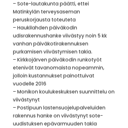
– Sote-lautakunta päätti, ettei
Matinkylän terveysaseman
peruskorjausta toteuteta
– Haukilahden päiväkodin
udisrakennushanke viivästyy noin 5 kk
vanhan päiväkotirakennuksen
purkamisen viivästymisen takia.
– Kirkkojärven päiväkodin runkotyöt
etenivät tavanomaista nopeammin,
jolloin kustannukset painottuivat
vuodelle 2016
– Monikon koulukeskuksen suunnittelu on
viivästynyt
– Postipuun lastensuojelupalveluiden
rakennus hanke on viivästynyt sote-
uudistuksen epävarmuuden takia