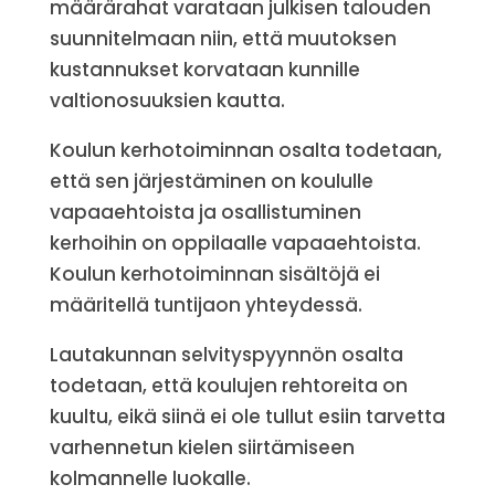
määrärahat varataan julkisen talouden
suunnitelmaan niin, että muutoksen
kustannukset korvataan kunnille
valtionosuuksien kautta.
Koulun kerhotoiminnan osalta todetaan,
että sen järjestäminen on koululle
vapaaehtoista ja osallistuminen
kerhoihin on oppilaalle vapaaehtoista.
Koulun kerhotoiminnan sisältöjä ei
määritellä tuntijaon yhteydessä.
Lautakunnan selvityspyynnön osalta
todetaan, että koulujen rehtoreita on
kuultu, eikä siinä ei ole tullut esiin tarvetta
varhennetun kielen siirtämiseen
kolmannelle luokalle.