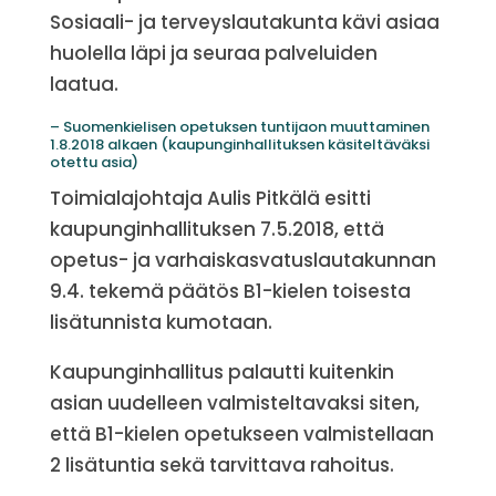
Sosiaali- ja terveyslautakunta kävi asiaa
huolella läpi ja seuraa palveluiden
laatua.
– Suomenkielisen opetuksen tuntijaon muuttaminen
1.8.2018 alkaen (kaupunginhallituksen käsiteltäväksi
otettu asia)
Toimialajohtaja Aulis Pitkälä esitti
kaupunginhallituksen 7.5.2018, että
opetus- ja varhaiskasvatuslautakunnan
9.4. tekemä päätös B1-kielen toisesta
lisätunnista kumotaan.
Kaupunginhallitus palautti kuitenkin
asian uudelleen valmisteltavaksi siten,
että B1-kielen opetukseen valmistellaan
2 lisätuntia sekä tarvittava rahoitus.