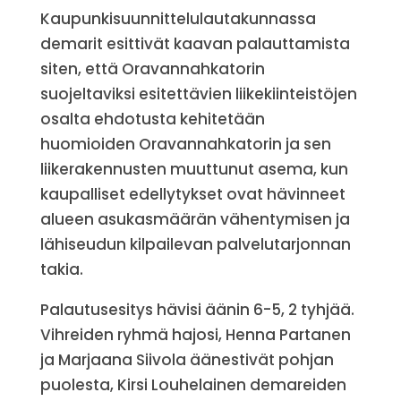
Kaupunkisuunnittelulautakunnassa
demarit esittivät kaavan palauttamista
siten, että Oravannahkatorin
suojeltaviksi esitettävien liikekiinteistöjen
osalta ehdotusta kehitetään
huomioiden Oravannahkatorin ja sen
liikerakennusten muuttunut asema, kun
kaupalliset edellytykset ovat hävinneet
alueen asukasmäärän vähentymisen ja
lähiseudun kilpailevan palvelutarjonnan
takia.
Palautusesitys hävisi äänin 6-5, 2 tyhjää.
Vihreiden ryhmä hajosi, Henna Partanen
ja Marjaana Siivola äänestivät pohjan
puolesta, Kirsi Louhelainen demareiden