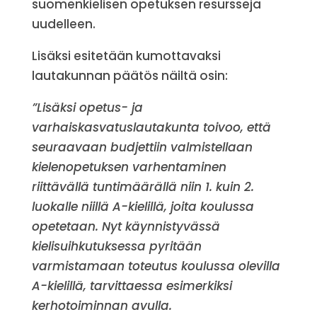
suomenkielisen opetuksen resursseja
uudelleen.
Lisäksi esitetään kumottavaksi
lautakunnan päätös näiltä osin:
”Lisäksi opetus- ja
varhaiskasvatuslautakunta toivoo, että
seuraavaan budjettiin valmistellaan
kielenopetuksen varhentaminen
riittävällä tuntimäärällä niin 1. kuin 2.
luokalle niillä A-kielillä, joita koulussa
opetetaan. Nyt käynnistyvässä
kielisuihkutuksessa pyritään
varmistamaan toteutus koulussa olevilla
A-kielillä, tarvittaessa esimerkiksi
kerhotoiminnan avulla.