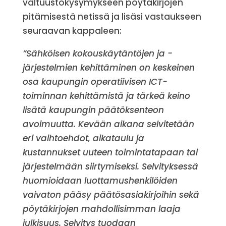
valtuustokysymykseen pöytäkirjojen
pitämisestä netissä ja lisäsi vastaukseen
seuraavan kappaleen:
”Sähköisen kokouskäytäntöjen ja -
järjestelmien kehittäminen on keskeinen
osa kaupungin operatiivisen ICT-
toiminnan kehittämistä ja tärkeä keino
lisätä kaupungin päätöksenteon
avoimuutta. Kevään aikana selvitetään
eri vaihtoehdot, aikataulu ja
kustannukset uuteen toimintatapaan tai
järjestelmään siirtymiseksi. Selvityksessä
huomioidaan luottamushenkilöiden
vaivaton pääsy päätösasiakirjoihin sekä
pöytäkirjojen mahdollisimman laaja
julkisuus. Selvitys tuodaan