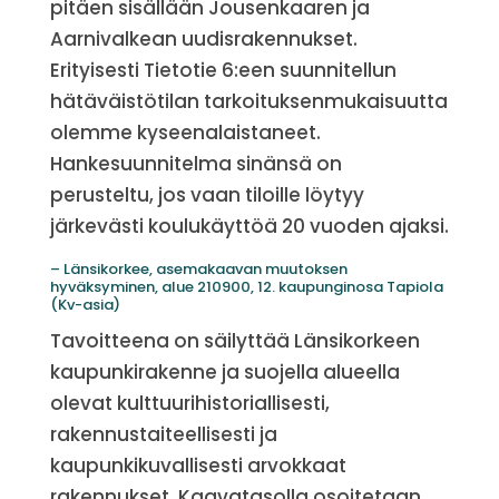
pitäen sisällään Jousenkaaren ja
Aarnivalkean uudisrakennukset.
Erityisesti Tietotie 6:een suunnitellun
hätäväistötilan tarkoituksenmukaisuutta
olemme kyseenalaistaneet.
Hankesuunnitelma sinänsä on
perusteltu, jos vaan tiloille löytyy
järkevästi koulukäyttöä 20 vuoden ajaksi.
– Länsikorkee, asemakaavan muutoksen
hyväksyminen, alue 210900, 12. kaupunginosa Tapiola
(Kv-asia)
Tavoitteena on säilyttää Länsikorkeen
kaupunkirakenne ja suojella alueella
olevat kulttuurihistoriallisesti,
rakennustaiteellisesti ja
kaupunkikuvallisesti arvokkaat
rakennukset. Kaavatasolla osoitetaan