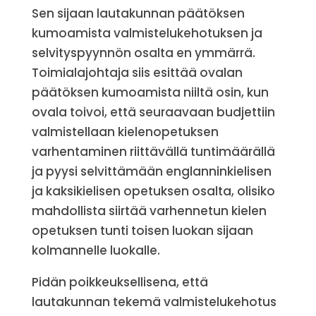
Sen sijaan lautakunnan päätöksen
kumoamista valmistelukehotuksen ja
selvityspyynnön osalta en ymmärrä.
Toimialajohtaja siis esittää ovalan
päätöksen kumoamista niiltä osin, kun
ovala toivoi, että seuraavaan budjettiin
valmistellaan kielenopetuksen
varhentaminen riittävällä tuntimäärällä
ja pyysi selvittämään englanninkielisen
ja kaksikielisen opetuksen osalta, olisiko
mahdollista siirtää varhennetun kielen
opetuksen tunti toisen luokan sijaan
kolmannelle luokalle.
Pidän poikkeuksellisena, että
lautakunnan tekemä valmistelukehotus