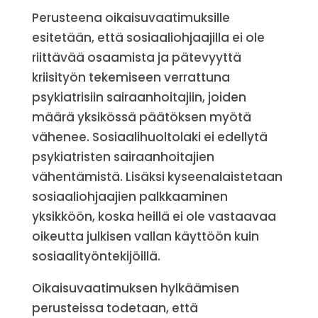
Perusteena oikaisuvaatimuksille
esitetään, että sosiaaliohjaajilla ei ole
riittävää osaamista ja pätevyyttä
kriisityön tekemiseen verrattuna
psykiatrisiin sairaanhoitajiin, joiden
määrä yksikössä päätöksen myötä
vähenee. Sosiaalihuoltolaki ei edellytä
psykiatristen sairaanhoitajien
vähentämistä. Lisäksi kyseenalaistetaan
sosiaaliohjaajien palkkaaminen
yksikköön, koska heillä ei ole vastaavaa
oikeutta julkisen vallan käyttöön kuin
sosiaalityöntekijöillä.
Oikaisuvaatimuksen hylkäämisen
perusteissa todetaan, että