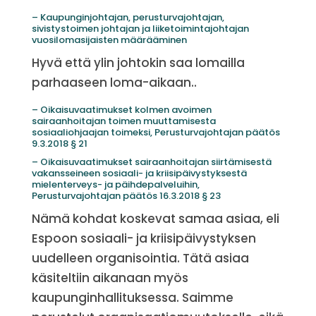
– Kaupunginjohtajan, perusturvajohtajan,
sivistystoimen johtajan ja liiketoimintajohtajan
vuosilomasijaisten määrääminen
Hyvä että ylin johtokin saa lomailla
parhaaseen loma-aikaan..
– Oikaisuvaatimukset kolmen avoimen
sairaanhoitajan toimen muuttamisesta
sosiaaliohjaajan toimeksi, Perusturvajohtajan päätös
9.3.2018 § 21
– Oikaisuvaatimukset sairaanhoitajan siirtämisestä
vakansseineen sosiaali- ja kriisipäivystyksestä
mielenterveys- ja päihdepalveluihin,
Perusturvajohtajan päätös 16.3.2018 § 23
Nämä kohdat koskevat samaa asiaa, eli
Espoon sosiaali- ja kriisipäivystyksen
uudelleen organisointia. Tätä asiaa
käsiteltiin aikanaan myös
kaupunginhallituksessa. Saimme