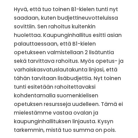
Hyvä, että tuo toinen B1-kielen tunti nyt
saadaan, kuten budjettineuvotteluissa
sovittiin. Sen rahoitus kuitenkin
huolettaa. Kaupunginhallitus esitti asian
palauttaessaan, että B1-kielen
opetukseen valmistellaan 2 lisätuntia
sekä tarvittava rahoitus. Myös opetus- ja
varhaiskasvatuslautakunta linjasi, että
tähän tarvitaan lisäbudjettia. Nyt toinen
tunti esitetään rahoitettavaksi
kohdentamalla suomenkielisen
opetuksen resursseja uudelleen. Tämä ei
mielestämme vastaa ovalan ja
kaupunginhallituksen linjausta. Kysyn
tarkemmin, mistä tuo summa on pois.