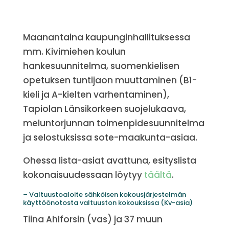
Maanantaina kaupunginhallituksessa
mm. Kivimiehen koulun
hankesuunnitelma, suomenkielisen
opetuksen tuntijaon muuttaminen (B1-
kieli ja A-kielten varhentaminen),
Tapiolan Länsikorkeen suojelukaava,
meluntorjunnan toimenpidesuunnitelma
ja selostuksissa sote-maakunta-asiaa.
Ohessa lista-asiat avattuna, esityslista
kokonaisuudessaan löytyy
täältä
.
– Valtuustoaloite sähköisen kokousjärjestelmän
käyttöönotosta valtuuston kokouksissa (Kv-asia)
Tiina Ahlforsin (vas) ja 37 muun