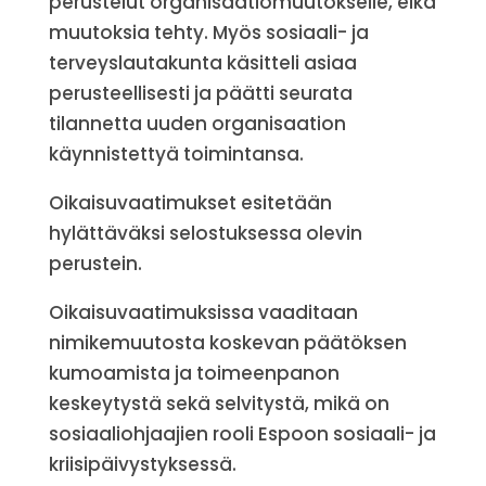
perustelut organisaatiomuutokselle, eikä
muutoksia tehty. Myös sosiaali- ja
terveyslautakunta käsitteli asiaa
perusteellisesti ja päätti seurata
tilannetta uuden organisaation
käynnistettyä toimintansa.
Oikaisuvaatimukset esitetään
hylättäväksi selostuksessa olevin
perustein.
Oikaisuvaatimuksissa vaaditaan
nimikemuutosta koskevan päätöksen
kumoamista ja toimeenpanon
keskeytystä sekä selvitystä, mikä on
sosiaaliohjaajien rooli Espoon sosiaali- ja
kriisipäivystyksessä.