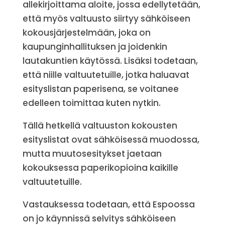
allekirjoittama aloite, jossa edellytetään,
että myös valtuusto siirtyy sähköiseen
kokousjärjestelmään, joka on
kaupunginhallituksen ja joidenkin
lautakuntien käytössä. Lisäksi todetaan,
että niille valtuutetuille, jotka haluavat
esityslistan paperisena, se voitanee
edelleen toimittaa kuten nytkin.
Tällä hetkellä valtuuston kokousten
esityslistat ovat sähköisessä muodossa,
mutta muutosesitykset jaetaan
kokouksessa paperikopioina kaikille
valtuutetuille.
Vastauksessa todetaan, että Espoossa
on jo käynnissä selvitys sähköiseen