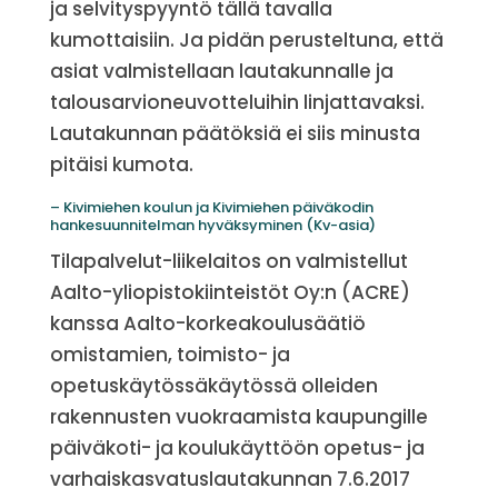
ja selvityspyyntö tällä tavalla
kumottaisiin. Ja pidän perusteltuna, että
asiat valmistellaan lautakunnalle ja
talousarvioneuvotteluihin linjattavaksi.
Lautakunnan päätöksiä ei siis minusta
pitäisi kumota.
– Kivimiehen koulun ja Kivimiehen päiväkodin
hankesuunnitelman hyväksyminen (Kv-asia)
Tilapalvelut-liikelaitos on valmistellut
Aalto-yliopistokiinteistöt Oy:n (ACRE)
kanssa Aalto-korkeakoulusäätiö
omistamien, toimisto- ja
opetuskäytössäkäytössä olleiden
rakennusten vuokraamista kaupungille
päiväkoti- ja koulukäyttöön opetus- ja
varhaiskasvatuslautakunnan 7.6.2017