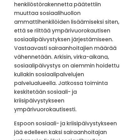
henkilöstörakennetta päätettiin
muuttaa sosiaalihuollon
ammattihenkilöiden lisäämiseksi siten,
että se riittää ympärivuorokautisen
sosiaalipäivystyksen järjestämiseen.
Vastaavasti sairaanhoitajien määrää
vähennetään. Arkisin, virka-aikana,
sosiaalipäivystys on aiemmin hoidettu
kullakin sosiaalipalvelujen
palvelualueella. Jatkossa toiminta
keskitetään sosiaali- ja
kriisipäivystykseen
ympärivuorokautisesti.
Espoon sosiaali- ja kriisipäivystykseen
jää edelleen kaksi sairaanhoitajan