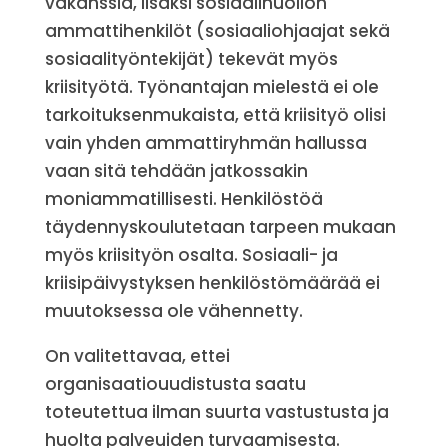
vakanssia, lisäksi sosiaalihuollon
ammattihenkilöt (sosiaaliohjaajat sekä
sosiaalityöntekijät) tekevät myös
kriisityötä. Työnantajan mielestä ei ole
tarkoituksenmukaista, että kriisityö olisi
vain yhden ammattiryhmän hallussa
vaan sitä tehdään jatkossakin
moniammatillisesti. Henkilöstöä
täydennyskoulutetaan tarpeen mukaan
myös kriisityön osalta. Sosiaali- ja
kriisipäivystyksen henkilöstömäärää ei
muutoksessa ole vähennetty.
On valitettavaa, ettei
organisaatiouudistusta saatu
toteutettua ilman suurta vastustusta ja
huolta palveuiden turvaamisesta.