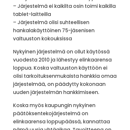
– Järjestelmä ei kaikilta osin toimi kaikilla
tablet-laitteilla
– Järjestelmä olisi suhteellisen
hankalakäyttöinen 75-jäsenisen
valtuuston kokouksissa
Nykyinen järjestelmä on ollut käytössä
vuodesta 2010 ja lähestyy elinkaarensa
loppua. Koska valtuuston käyttöön ei
olisi tarkoituksenmukaista hankkia omaa
järjestelmää, on päädytty kokonaan
uuden järjestelmän hankkimiseen.
Koska myös kaupungin nykyinen
päätöksentekojärjestelmä on
elinkaarensa loppupäässä, kannattaa
nämä uusia yhtäaikaa. Tavoitteena on,