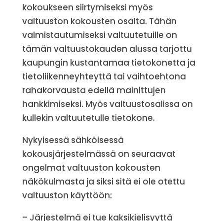
kokoukseen siirtymiseksi myös
valtuuston kokousten osalta. Tähän
valmistautumiseksi valtuutetuille on
tämän valtuustokauden alussa tarjottu
kaupungin kustantamaa tietokonetta ja
tietoliikenneyhteyttä tai vaihtoehtona
rahakorvausta edellä mainittujen
hankkimiseksi. Myös valtuustosalissa on
kullekin valtuutetulle tietokone.
Nykyisessä sähköisessä
kokousjärjestelmässä on seuraavat
ongelmat valtuuston kokousten
näkökulmasta ja siksi sitä ei ole otettu
valtuuston käyttöön:
– Järjestelmä ei tue kaksikielisyyttä