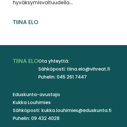
hyväksymisvaltuudella...
TIINA ELO
TIINA ELO
Ota yhteyttä:
Sähköposti: tiina.elo@vihreat.fi
Puhelin: 045 261 7447
Eduskunta-avustaja
Kukka Louhimies
Sähköposti: kukka.louhimies@eduskunta.fi
Puhelin: 09 432 4028