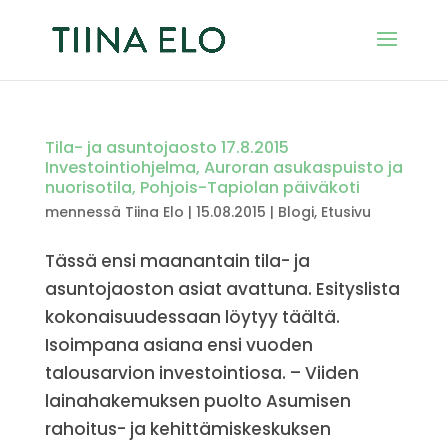
Tila- ja asuntojaosto 17.8.2015
Investointiohjelma, Auroran asukaspuisto ja
nuorisotila, Pohjois-Tapiolan päiväkoti
mennessä
Tiina Elo
|
15.08.2015
|
Blogi
,
Etusivu
Tässä ensi maanantain tila- ja
asuntojaoston asiat avattuna. Esityslista
kokonaisuudessaan löytyy täältä.
Isoimpana asiana ensi vuoden
talousarvion investointiosa. – Viiden
lainahakemuksen puolto Asumisen
rahoitus- ja kehittämiskeskuksen