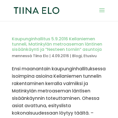
Kaupunginhallitus 5.9.2016 Keilaniemen
tunneli, Matinkylän metroaseman läntinen
sisäänkäynti ja ”Nesteen torniin” asuntoja
mennessä
Tiina Elo
|
4.09.2016
|
Blogi
,
Etusivu
Ensi maanantain kaupunginhallituksessa
isoimpina asioina Keilaniemen tunnelin
rakentaminen kerralla valmiiksi ja
Matinkylän metroaseman läntisen
sisäänkäynnin toteuttaminen. Ohessa
asiat avattuna, esityslista
kokonaisuudessaan löytyy täältä. –