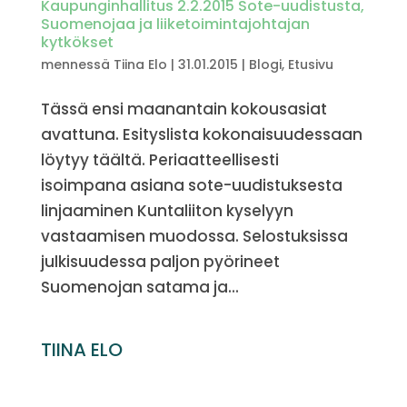
Kaupunginhallitus 2.2.2015 Sote-uudistusta,
Suomenojaa ja liiketoimintajohtajan
kytkökset
mennessä
Tiina Elo
|
31.01.2015
|
Blogi
,
Etusivu
Tässä ensi maanantain kokousasiat
avattuna. Esityslista kokonaisuudessaan
löytyy täältä. Periaatteellisesti
isoimpana asiana sote-uudistuksesta
linjaaminen Kuntaliiton kyselyyn
vastaamisen muodossa. Selostuksissa
julkisuudessa paljon pyörineet
Suomenojan satama ja...
TIINA ELO