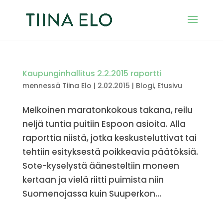
Kaupunginhallitus 2.2.2015 raportti
mennessä
Tiina Elo
|
2.02.2015
|
Blogi
,
Etusivu
Melkoinen maratonkokous takana, reilu
neljä tuntia puitiin Espoon asioita. Alla
raporttia niistä, jotka keskusteluttivat tai
tehtiin esityksestä poikkeavia päätöksiä.
Sote-kyselystä äänesteltiin moneen
kertaan ja vielä riitti puimista niin
Suomenojassa kuin Suuperkon...