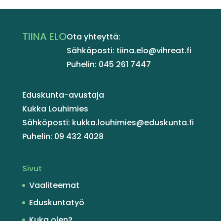
TIINA ELO
Ota yhteyttä:
Sähköposti: tiina.elo@vihreat.fi
Puhelin: 045 261 7447
Eduskunta-avustaja
Kukka Louhimies
Sähköposti: kukka.louhimies@eduskunta.fi
Puhelin: 09 432 4028
Sivut
Vaaliteemat
Eduskuntatyö
Kuka olen?