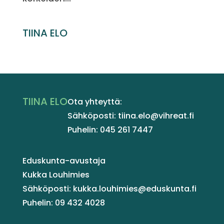
TIINA ELO
TIINA ELO
Ota yhteyttä:
Sähköposti: tiina.elo@vihreat.fi
Puhelin: 045 261 7447
Eduskunta-avustaja
Kukka Louhimies
Sähköposti: kukka.louhimies@eduskunta.fi
Puhelin: 09 432 4028