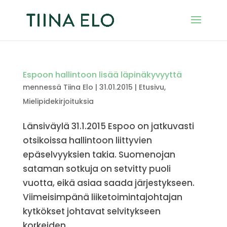
Espoon hallintoon lisää läpinäkyvyyttä
mennessä
Tiina Elo
|
31.01.2015
|
Etusivu
,
Mielipidekirjoituksia
Länsiväylä 31.1.2015 Espoo on jatkuvasti
otsikoissa hallintoon liittyvien
epäselvyyksien takia. Suomenojan
sataman sotkuja on setvitty puoli
vuotta, eikä asiaa saada järjestykseen.
Viimeisimpänä liiketoimintajohtajan
kytkökset johtavat selvitykseen
korkeiden...