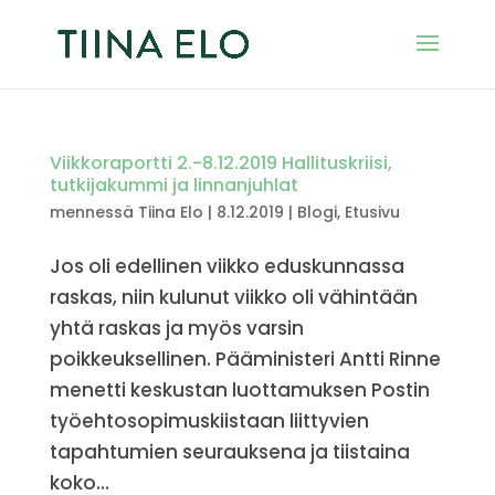
Viikkoraportti 2.-8.12.2019 Hallituskriisi,
tutkijakummi ja linnanjuhlat
mennessä
Tiina Elo
|
8.12.2019
|
Blogi
,
Etusivu
Jos oli edellinen viikko eduskunnassa
raskas, niin kulunut viikko oli vähintään
yhtä raskas ja myös varsin
poikkeuksellinen. Pääministeri Antti Rinne
menetti keskustan luottamuksen Postin
työehtosopimuskiistaan liittyvien
tapahtumien seurauksena ja tiistaina
koko...