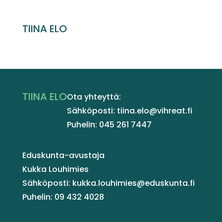
TIINA ELO
TIINA ELO
Ota yhteyttä:
Sähköposti: tiina.elo@vihreat.fi
Puhelin: 045 261 7447
Eduskunta-avustaja
Kukka Louhimies
Sähköposti: kukka.louhimies@eduskunta.fi
Puhelin: 09 432 4028