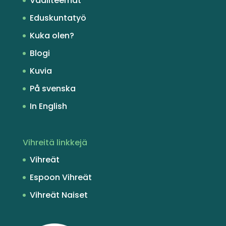
Vaaliteemat
Eduskuntatyö
Kuka olen?
Blogi
Kuvia
På svenska
In English
Vihreitä linkkejä
Vihreät
Espoon Vihreät
Vihreät Naiset