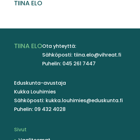
TIINA ELO
TIINA ELO
Ota yhteyttä:
Sähköposti: tiina.elo@vihreat.fi
Puhelin: 045 261 7447
Eduskunta-avustaja
Kukka Louhimies
Sähköposti: kukka.louhimies@eduskunta.fi
Puhelin: 09 432 4028
Sivut