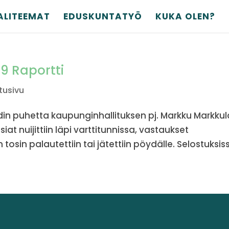
ALITEEMAT
EDUSKUNTATYÖ
KUKA OLEN?
9 Raportti
tusivu
in puhetta kaupunginhallituksen pj. Markku Markku
at nuijittiin läpi varttitunnissa, vastaukset
osin palautettiin tai jätettiin pöydälle. Selostuksiss