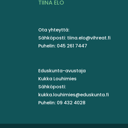
TIINA ELO
Ota yhteyttä:
Sähköposti: tiina.elo@vihreat.fi
Puhelin: 045 261 7447
Eduskunta-avustaja
Kukka Louhimies
Sähköposti:
kukka.louhimies@eduskunta.fi
Puhelin: 09 432 4028