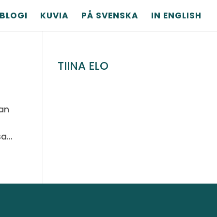
BLOGI
KUVIA
PÅ SVENSKA
IN ENGLISH
TIINA ELO
lan
a...