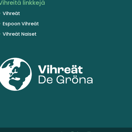
Vihreitä linkkejä
Vihreät
Espoon Vihreät
Vihreät Naiset