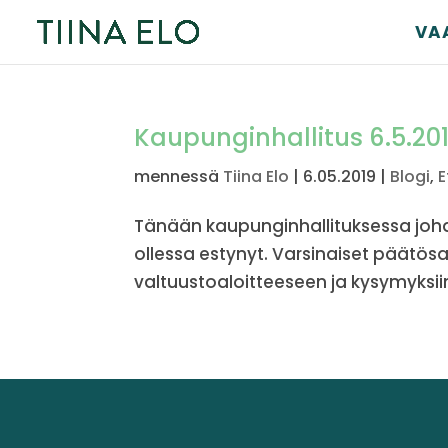
VA
Kaupunginhallitus 6.5.201
mennessä
Tiina Elo
|
6.05.2019
|
Blogi
,
E
Tänään kaupunginhallituksessa johd
ollessa estynyt. Varsinaiset päätösasi
valtuustoaloitteeseen ja kysymyksiin t