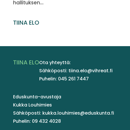
hallituksen...
TIINA ELO
TIINA ELO
Ota yhteyttä:
Sähköposti: tiina.elo@vihreat.fi
Puhelin: 045 261 7447
Eduskunta-avustaja
Kukka Louhimies
Sähköposti: kukka.louhimies@eduskunta.fi
Puhelin: 09 432 4028