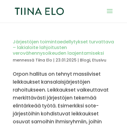
Järjestöjen toimintaedellytykset turvattava
– lakialoite lahjoitusten
verovähennysoikeuden laajentamiseksi
mennessä
Tiina Elo
|
23.01.2025
|
Blogi
,
Etusivu
Orpon hallitus on tehnyt massiiviset
leikkaukset kansalaisjärjestöjen
rahoitukseen. Leikkaukset vaikeuttavat
merkittävästi järjestöjen tekemää
elintärkeää työtä. Esimerkiksi sote-
järjestöihin kohdistuvat leikkaukset
osuvat samoihin ihmisryhmiin, joihin