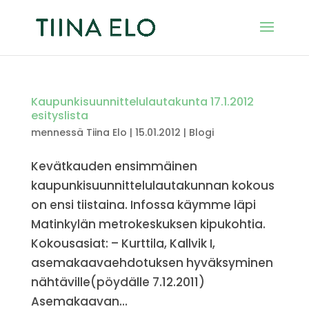
Kaupunkisuunnittelulautakunta 17.1.2012
esityslista
mennessä
Tiina Elo
|
15.01.2012
|
Blogi
Kevätkauden ensimmäinen
kaupunkisuunnittelulautakunnan kokous
on ensi tiistaina. Infossa käymme läpi
Matinkylän metrokeskuksen kipukohtia.
Kokousasiat: – Kurttila, Kallvik I,
asemakaavaehdotuksen hyväksyminen
nähtäville(pöydälle 7.12.2011)
Asemakaavan...