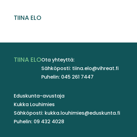
TIINA ELO
TIINA ELO
Ota yhteyttä:
Sähköposti: tiina.elo@vihreat.fi
Puhelin: 045 261 7447
Eduskunta-avustaja
Kukka Louhimies
Sähköposti: kukka.louhimies@eduskunta.fi
Puhelin: 09 432 4028