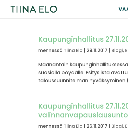
VA
Kaupunginhallitus 27.11.2
mennessä
Tiina Elo
|
29.11.2017
|
Blogi
,
E
Maanantain kaupunginhallituksessa o
suosiolla pöydälle. Esityslista avatt
taloussuunnitelman hyväksyminen (os
Kaupunginhallitus 27.11.2
valinnanvapauslausunto
mennessä
Tiina Elo
|
26.11.2017
|
Blogi
,
E