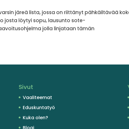
sin järeä lista, jossa on riittänyt pähkäiltävää ko
io josta löytyi sopu, lausunto sote-
avoitusohjelma jolla linjataan tämän
Sivut
Vaaliteemat
Eduskuntatyö
Kuka olen?
Blogi