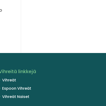
ko
Vihreitä linkkejä
Vihreät
Espoon Vihreät
Vihreät Naiset