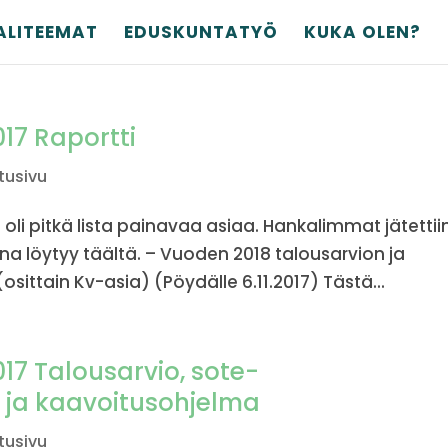
ALITEEMAT
EDUSKUNTATYÖ
KUKA OLEN?
017 Raportti
tusivu
li pitkä lista painavaa asiaa. Hankalimmat jätettii
una löytyy täältä. – Vuoden 2018 talousarvion ja
ittain Kv-asia) (Pöydälle 6.11.2017) Tästä...
017 Talousarvio, sote-
 ja kaavoitusohjelma
tusivu