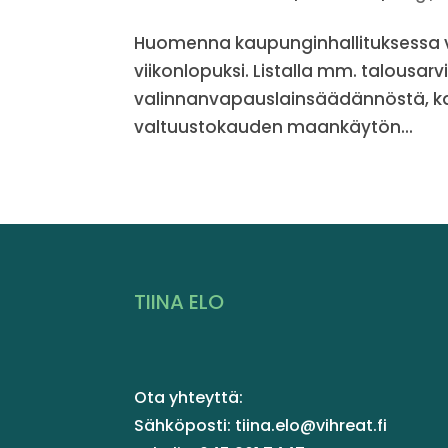
Huomenna kaupunginhallituksessa var
viikonlopuksi. Listalla mm. talousarv
valinnanvapauslainsäädännöstä, ka
valtuustokauden maankäytön...
TIINA ELO
Ota yhteyttä:
Sähköposti: tiina.elo@vihreat.fi