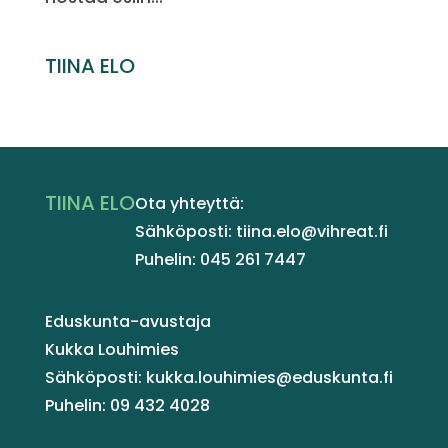
TIINA ELO
TIINA ELO
Ota yhteyttä:
Sähköposti: tiina.elo@vihreat.fi
Puhelin: 045 261 7447
Eduskunta-avustaja
Kukka Louhimies
Sähköposti: kukka.louhimies@eduskunta.fi
Puhelin: 09 432 4028