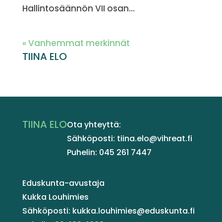
Hallintosäännön VII osan...
« Vanhemmat merkinnät
TIINA ELO
TIINA ELO
Ota yhteyttä:
Sähköposti: tiina.elo@vihreat.fi
Puhelin: 045 261 7447
Eduskunta-avustaja
Kukka Louhimies
Sähköposti: kukka.louhimies@eduskunta.fi