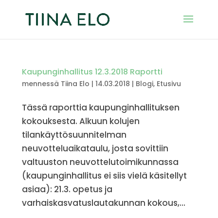
Kaupunginhallitus 12.3.2018 Raportti
mennessä
Tiina Elo
|
14.03.2018
|
Blogi
,
Etusivu
Tässä raporttia kaupunginhallituksen
kokouksesta. Alkuun kolujen
tilankäyttösuunnitelman
neuvotteluaikataulu, josta sovittiin
valtuuston neuvottelutoimikunnassa
(kaupunginhallitus ei siis vielä käsitellyt
asiaa): 21.3. opetus ja
varhaiskasvatuslautakunnan kokous,...