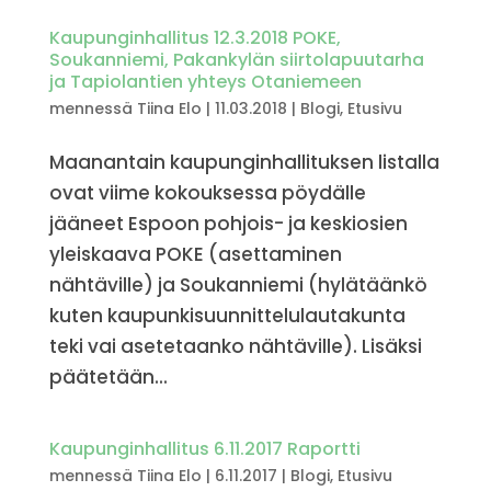
Kaupunginhallitus 12.3.2018 POKE,
Soukanniemi, Pakankylän siirtolapuutarha
ja Tapiolantien yhteys Otaniemeen
mennessä
Tiina Elo
|
11.03.2018
|
Blogi
,
Etusivu
Maanantain kaupunginhallituksen listalla
ovat viime kokouksessa pöydälle
jääneet Espoon pohjois- ja keskiosien
yleiskaava POKE (asettaminen
nähtäville) ja Soukanniemi (hylätäänkö
kuten kaupunkisuunnittelulautakunta
teki vai asetetaanko nähtäville). Lisäksi
päätetään...
Kaupunginhallitus 6.11.2017 Raportti
mennessä
Tiina Elo
|
6.11.2017
|
Blogi
,
Etusivu