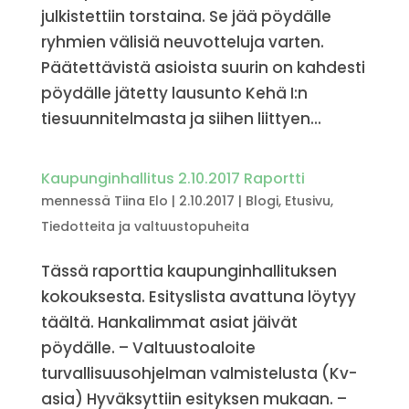
julkistettiin torstaina. Se jää pöydälle
ryhmien välisiä neuvotteluja varten.
Päätettävistä asioista suurin on kahdesti
pöydälle jätetty lausunto Kehä I:n
tiesuunnitelmasta ja siihen liittyen...
Kaupunginhallitus 2.10.2017 Raportti
mennessä
Tiina Elo
|
2.10.2017
|
Blogi
,
Etusivu
,
Tiedotteita ja valtuustopuheita
Tässä raporttia kaupunginhallituksen
kokouksesta. Esityslista avattuna löytyy
täältä. Hankalimmat asiat jäivät
pöydälle. – Valtuustoaloite
turvallisuusohjelman valmistelusta (Kv-
asia) Hyväksyttiin esityksen mukaan. –