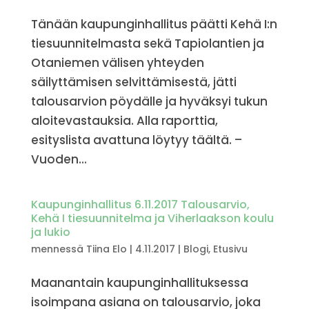
Tänään kaupunginhallitus päätti Kehä I:n
tiesuunnitelmasta sekä Tapiolantien ja
Otaniemen välisen yhteyden
säilyttämisen selvittämisestä, jätti
talousarvion pöydälle ja hyväksyi tukun
aloitevastauksia. Alla raporttia,
esityslista avattuna löytyy täältä. –
Vuoden...
Kaupunginhallitus 6.11.2017 Talousarvio,
Kehä I tiesuunnitelma ja Viherlaakson koulu
ja lukio
mennessä
Tiina Elo
|
4.11.2017
|
Blogi
,
Etusivu
Maanantain kaupunginhallituksessa
isoimpana asiana on talousarvio, joka