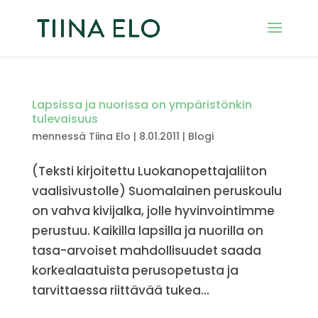
Lapsissa ja nuorissa on ympäristönkin
tulevaisuus
mennessä
Tiina Elo
|
8.01.2011
|
Blogi
(Teksti kirjoitettu Luokanopettajaliiton
vaalisivustolle) Suomalainen peruskoulu
on vahva kivijalka, jolle hyvinvointimme
perustuu. Kaikilla lapsilla ja nuorilla on
tasa-arvoiset mahdollisuudet saada
korkealaatuista perusopetusta ja
tarvittaessa riittävää tukea...