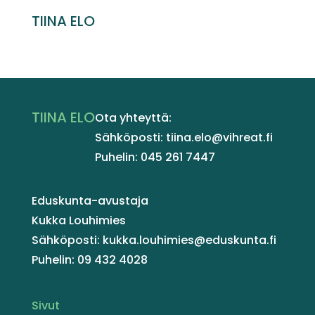
TIINA ELO
TIINA ELO
Ota yhteyttä:
Sähköposti: tiina.elo@vihreat.fi
Puhelin: 045 261 7447
Eduskunta-avustaja
Kukka Louhimies
Sähköposti: kukka.louhimies@eduskunta.fi
Puhelin: 09 432 4028
Sivut