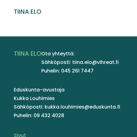
TIINA ELO
TIINA ELO
Ota yhteyttä:
Sähköposti: tiina.elo@vihreat.fi
Puhelin: 045 261 7447
Eduskunta-avustaja
Kukka Louhimies
Sähköposti: kukka.louhimies@eduskunta.fi
Puhelin: 09 432 4028
Sivut