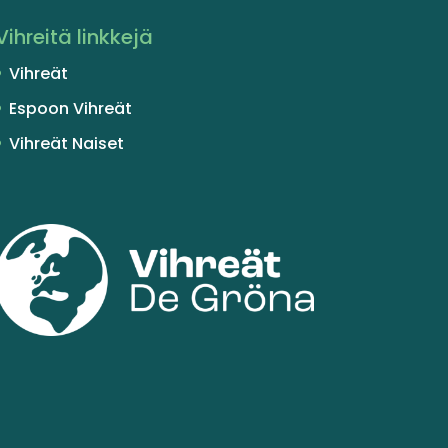
Vihreitä linkkejä
Vihreät
Espoon Vihreät
Vihreät Naiset