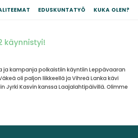
ALITEEMAT
EDUSKUNTATYÖ
KUKA OLEN?
 käynnistyi!
a ja kampanja polkaistiin käyntiin Leppävaaran
Väkeä oli paljon liikkeellä ja Vihreä Lanka kävi
n Jyrki Kasvin kanssa Laajalahtipäivillä. Olimme