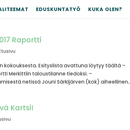
ALITEEMAT
EDUSKUNTATYÖ
KUKA OLEN?
017 Raportti
Etusivu
 kokouksesta. Esityslista avattuna löytyy täältä –
i Merkittiin taloustilanne tiedoksi. –
isestä netissä Jouni Särkijärven (kok) aiheellinen..
vä Kartsi!
usivu