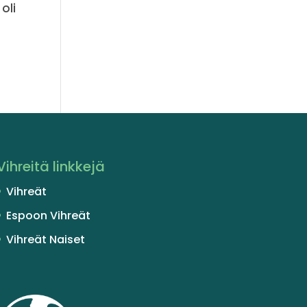
oli
Vihreitä linkkejä
Vihreät
Espoon Vihreät
Vihreät Naiset