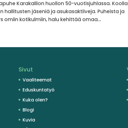
apuhe Karakallion huollon 50-vuotisjuhlassa. Koolla 
n hallitusten jäseniä ja asukasaktiiveja. Puheista ja
s omiin kotikulmiin, halu kehittää omaa...
Sivut
Vaaliteemat
Eduskuntatyö
Kuka olen?
Blogi
Kuvia