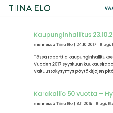
VA
Kaupunginhallitus 23.10.2
mennessä
Tiina Elo
|
24.10.2017
|
Blogi
,
Tässä raporttia kaupunginhallituksen
Vuoden 2017 syyskuun kuukausiraportt
Valtuustokysymys pöytäkirjojen pitäm
Karakallio 50 vuotta – Hy
mennessä
Tiina Elo
|
8.11.2015
|
Blogi
,
Et