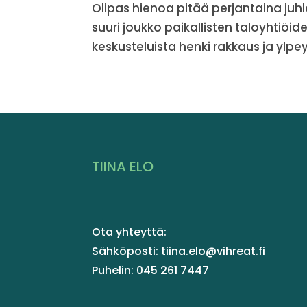
Olipas hienoa pitää perjantaina juhl
suuri joukko paikallisten taloyhtiöide
keskusteluista henki rakkaus ja ylpey
TIINA ELO
Ota yhteyttä:
Sähköposti: tiina.elo@vihreat.fi
Puhelin: 045 261 7447