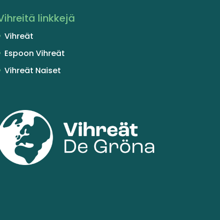
Vihreitä linkkejä
Vihreät
Espoon Vihreät
Vihreät Naiset