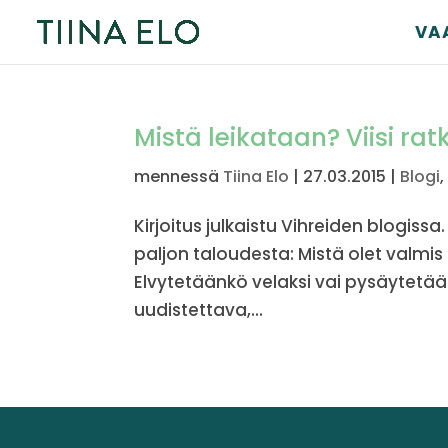
VA
Mistä leikataan? Viisi ra
mennessä
Tiina Elo
|
27.03.2015
|
Blogi
Kirjoitus julkaistu Vihreiden blogis
paljon taloudesta: Mistä olet valm
Elvytetäänkö velaksi vai pysäytetä
uudistettava,...