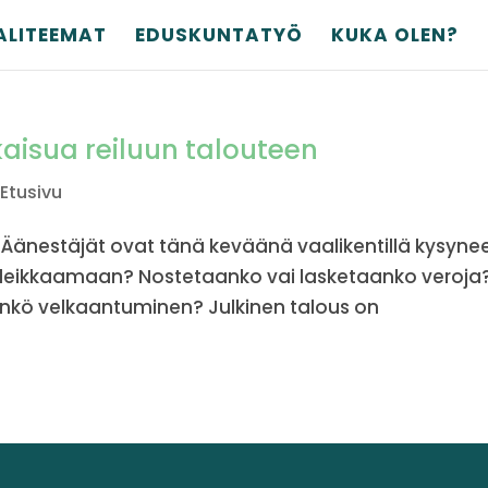
ALITEEMAT
EDUSKUNTATYÖ
KUKA OLEN?
tkaisua reiluun talouteen
,
Etusivu
sa. Äänestäjät ovat tänä keväänä vaalikentillä kysyne
is leikkaamaan? Nostetaanko vai lasketaanko veroja
änkö velkaantuminen? Julkinen talous on