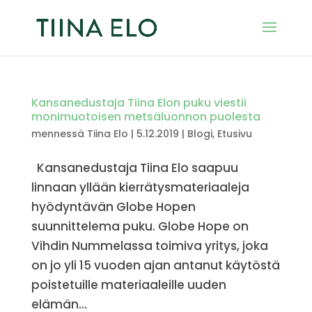
Kansanedustaja Tiina Elon puku viestii
monimuotoisen metsäluonnon puolesta
mennessä
Tiina Elo
|
5.12.2019
|
Blogi
,
Etusivu
Kansanedustaja Tiina Elo saapuu
linnaan yllään kierrätysmateriaaleja
hyödyntävän Globe Hopen
suunnittelema puku. Globe Hope on
Vihdin Nummelassa toimiva yritys, joka
on jo yli 15 vuoden ajan antanut käytöstä
poistetuille materiaaleille uuden
elämän...