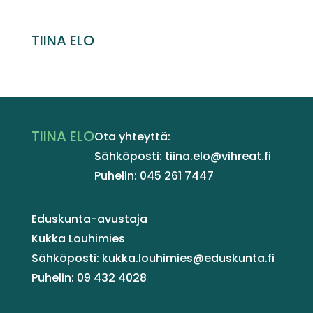
TIINA ELO
TIINA ELO
Ota yhteyttä:
Sähköposti: tiina.elo@vihreat.fi
Puhelin: 045 261 7447
Eduskunta-avustaja
Kukka Louhimies
Sähköposti: kukka.louhimies@eduskunta.fi
Puhelin: 09 432 4028