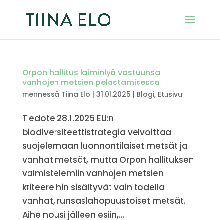
Orpon hallitus laiminlyö vastuunsa
vanhojen metsien pelastamisessa
mennessä
Tiina Elo
|
31.01.2025
|
Blogi
,
Etusivu
Tiedote 28.1.2025 EU:n
biodiversiteettistrategia velvoittaa
suojelemaan luonnontilaiset metsät ja
vanhat metsät, mutta Orpon hallituksen
valmistelemiin vanhojen metsien
kriteereihin sisältyvät vain todella
vanhat, runsaslahopuustoiset metsät.
Aihe nousi jälleen esiin,...