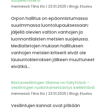
suojelemiseksi
mennessä
Tiina Elo
|
23.01.2025
|
Blogi
,
Etusivu
Orpon hallitus on epäonnistumassa
suurimmassa luontolupauksessaan:
jäljellä olevien valtion vanhojen ja
luonnontilaisten metsien suojelussa.
Mediatietojen mukaan hallituksen
vanhojen metsien kriteerit eivät ole
lausuntokierroksen jälkeen muuttuneet
eivätkä...
Riistavesilintujen tilanne on hälyttävä –
vesilintujen ruokintametsästys kiellettävä
mennessä
Tiina Elo
|
23.01.2025
|
Blogi
,
Etusivu
Vesilintujen kannat ovat pitkään