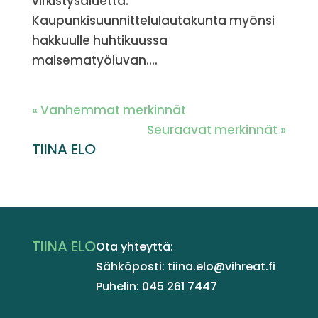
virkistysaluetta.
Kaupunkisuunnittelulautakunta myönsi
hakkuulle huhtikuussa
maisematyöluvan....
« Vanhemmat merkinnät
Seuraavat merkinnät »
TIINA ELO
TIINA ELO
Ota yhteyttä:
Sähköposti: tiina.elo@vihreat.fi
Puhelin: 045 261 7447