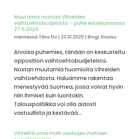
Muutamia nostoja Vihreiden
vaihtoehtobudjetista – puhe eduskunnassa
27.11.2024
mennessä
Tiina Elo
|
23.01.2025
|
Blogi
,
Etusivu
Arvoisa puhemies, tänään on keskusteltu
opposition vaihtoehtobudjeteista.
Nostan muutamia huomioita Vihreiden
vaihtoehdosta. Haluamme rakentaa
menestyvää Suomea, jossa voivat hyvin
niin ihmiset kuin luontokin.
Talouspolitiikka voi olla aidosti
vastuullista ja kestävää...
Vihreiltä oma malli vanhojen metsien