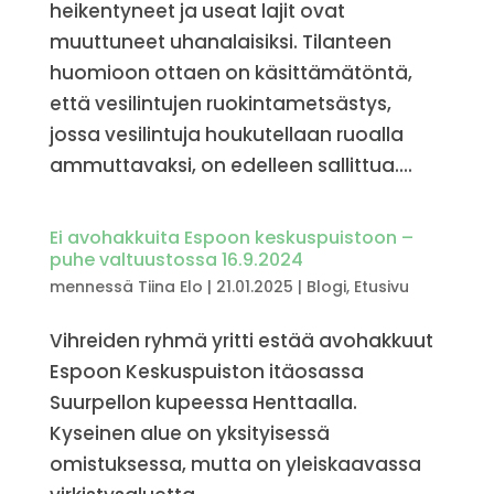
heikentyneet ja useat lajit ovat
muuttuneet uhanalaisiksi. Tilanteen
huomioon ottaen on käsittämätöntä,
että vesilintujen ruokintametsästys,
jossa vesilintuja houkutellaan ruoalla
ammuttavaksi, on edelleen sallittua....
Ei avohakkuita Espoon keskuspuistoon –
puhe valtuustossa 16.9.2024
mennessä
Tiina Elo
|
21.01.2025
|
Blogi
,
Etusivu
Vihreiden ryhmä yritti estää avohakkuut
Espoon Keskuspuiston itäosassa
Suurpellon kupeessa Henttaalla.
Kyseinen alue on yksityisessä
omistuksessa, mutta on yleiskaavassa