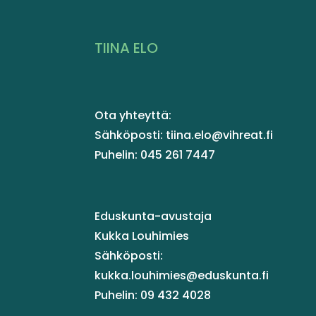
TIINA ELO
Ota yhteyttä:
Sähköposti: tiina.elo@vihreat.fi
Puhelin: 045 261 7447
Eduskunta-avustaja
Kukka Louhimies
Sähköposti:
kukka.louhimies@eduskunta.fi
Puhelin: 09 432 4028