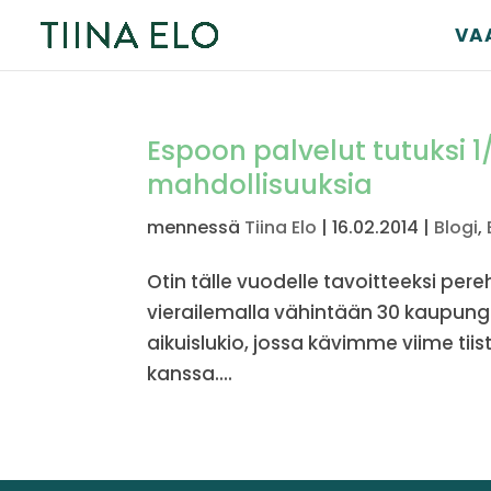
VA
Espoon palvelut tutuksi 1/
mahdollisuuksia
mennessä
Tiina Elo
|
16.02.2014
|
Blogi
,
Otin tälle vuodelle tavoitteeksi pe
vierailemalla vähintään 30 kaupungi
aikuislukio, jossa kävimme viime ti
kanssa....