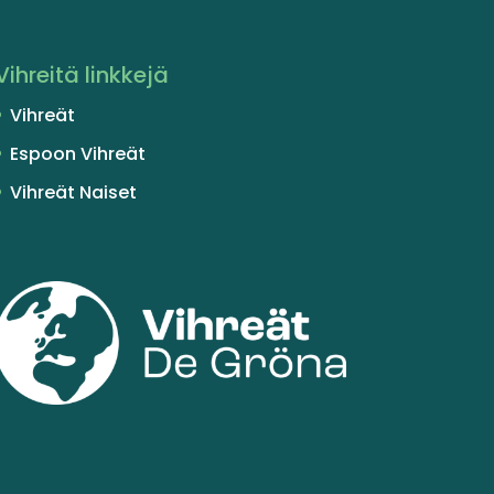
Vihreitä linkkejä
Vihreät
Espoon Vihreät
Vihreät Naiset