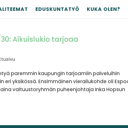
ALITEEMAT
EDUSKUNTATYÖ
KUKA OLEN?
30: Aikuislukio tarjoaa
Etusivu
rehtyä paremmin kaupungin tarjoamiin palveluihin
n eri yksikössä. Ensimmäinen vierailukohde oli Esp
istaina valtuustoryhmän puheenjohtaja Inka Hopsun